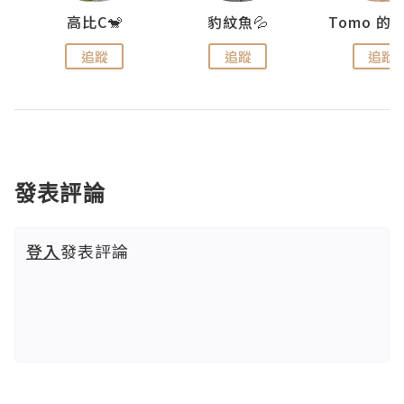
)
高比C🐒
豹紋魚💦
追蹤
追蹤
追蹤
發表評論
登入
發表評論