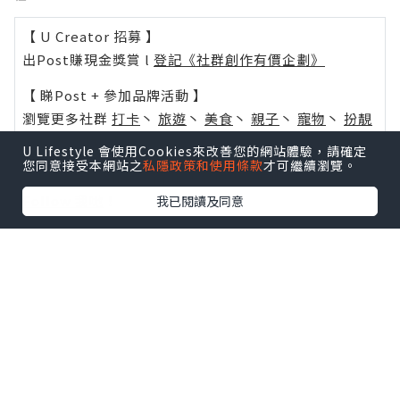
【 U Creator 招募 】
出Post賺現金獎賞 l
登記《社群創作有價企劃》
【 睇Post + 參加品牌活動 】
瀏覽更多社群
打卡
丶
旅遊
丶
美食
丶
親子
丶
寵物
丶
扮靚
攻略
及
活動情報
U Lifestyle 會使用Cookies來改善您的網站體驗，請確定
您同意接受本網站之
私隱政策和使用條款
才可繼續瀏覽。
U Blog開咗WhatsApp啦！發掘更多吃喝玩樂資訊！
Follow 我哋
！
我已閱讀及同意
0個讚好
收藏