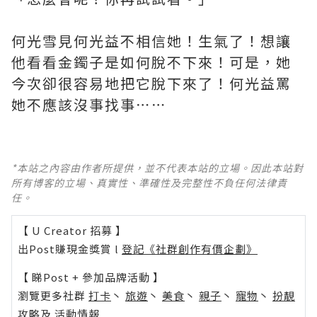
何光雪見何光益不相信她！生氣了！想讓
他看看金鐲子是如何脫不下來！可是，她
今次卻很容易地把它脫下來了！何光益罵
她不應該沒事找事⋯⋯
*本站之內容由作者所提供，並不代表本站的立場。因此本站對
所有博客的立場、真實性、準確性及完整性不負任何法律責
任。
【 U Creator 招募 】
出Post賺現金獎賞 l
登記《社群創作有價企劃》
【 睇Post + 參加品牌活動 】
瀏覽更多社群
打卡
丶
旅遊
丶
美食
丶
親子
丶
寵物
丶
扮靚
攻略
及
活動情報