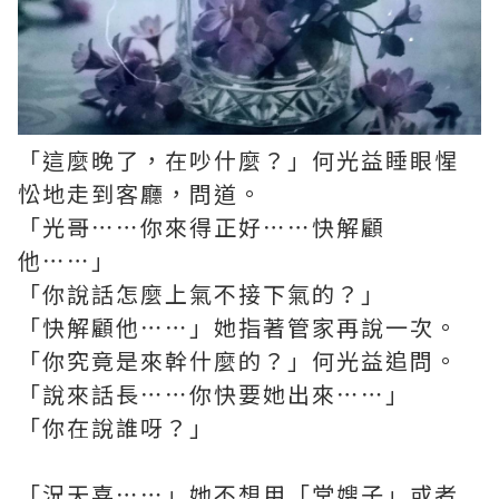
「這麼晚了，在吵什麼？」何光益睡眼惺
忪地走到客廳，問道。
「光哥⋯⋯你來得正好⋯⋯快解顧
他⋯⋯」
「你說話怎麼上氣不接下氣的？」
「快解顧他⋯⋯」她指著管家再說一次。
「你究竟是來幹什麼的？」何光益追問。
「說來話長⋯⋯你快要她出來⋯⋯」
「你在說誰呀？」
「況天喜⋯⋯」她不想用「堂嫂子」或者