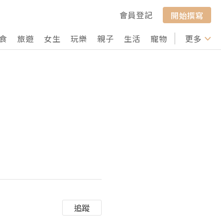
會員登記
開始撰寫
食
旅遊
女生
玩樂
親子
生活
寵物
行山
更多
打卡
追蹤