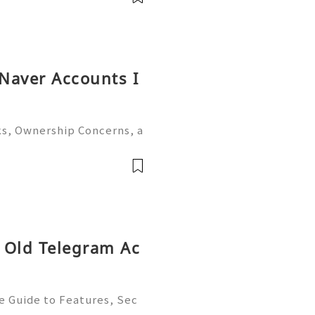
 Naver Accounts I
ks, Ownership Concerns, a
ide 2026) 🌐⚡️🔥✨ INSTANT
🚀 Telegram: @getpvatop
tpvatop
 Old Telegram Ac
e Guide to Features, Sec
t, and Best Practices 💫