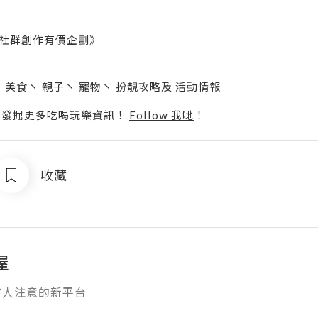
社群創作有價企劃》
】
丶
美食
丶
親子
丶
寵物
丶
扮靚攻略
及
活動情報
p啦！發掘更多吃喝玩樂資訊！
Follow 我哋
！
收藏
屋
有人注意的新平台