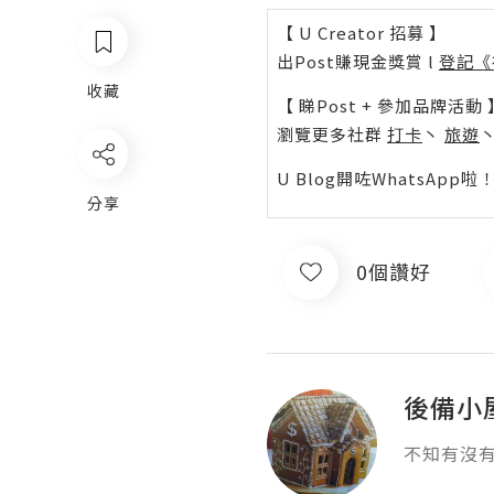
【 U Creator 招募 】
出Post賺現金獎賞 l
登記《
收藏
【 睇Post + 參加品牌活動 
瀏覽更多社群
打卡
丶
旅遊
U Blog開咗WhatsAp
分享
0個讚好
後備小
不知有沒