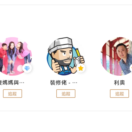
儍媽媽與兩隻小魔怪之家
裝修佬 - 香港一站式網上裝修平台
利奧
追蹤
追蹤
追蹤