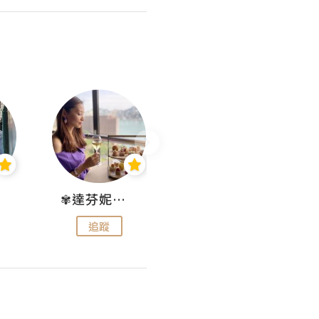
✾達芬妮•愛孩子•愛生活✾
wendysugar享受生活gogogo
追蹤
追蹤