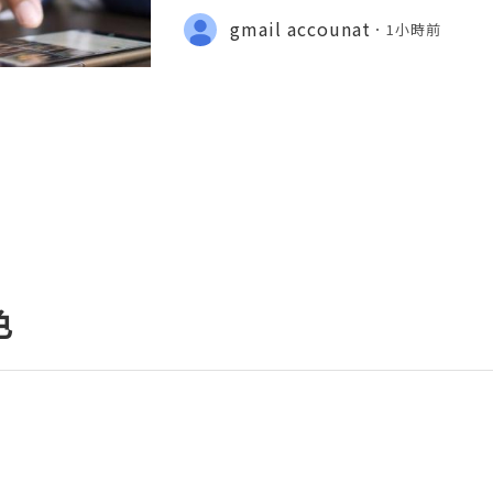
💎💲💫🌐✨💎Fast & Reliable 24/7 C
gmail accounat
1小時前
🌐✨💎WhatsApp :+1 (506) 541-7768 
色