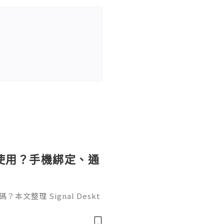
樣使用？手機綁定、通
本文整理 Signal Deskt
、手機掃碼綁定流程，以及通知、
置等首次設定。另說明二維碼