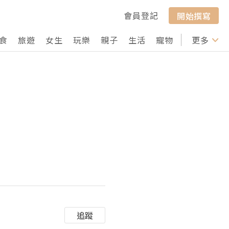
會員登記
開始撰寫
食
旅遊
女生
玩樂
親子
生活
寵物
行山
更多
打卡
追蹤