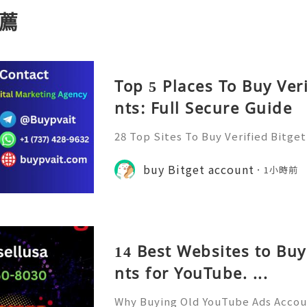
薦
Top 5 Places To Buy Ver
nts: Full Secure Guide
28 Top Sites To Buy Verified Bitge
Have you ever found yourself navi
ape of cryptocurrency, only to fee
buy Bitget account
1小時前
icacies of managing a Bi
14 Best Websites to Bu
nts for YouTube. ...
Why Buying Old YouTube Ads Accoun