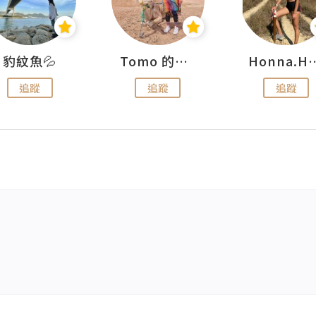
豹紋魚💦
Tomo 的快樂宇宙
Honna.
追蹤
追蹤
追蹤