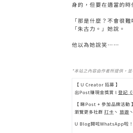
身的，但要在適當的時
「那是什麼？不會很難
「朱古力。」她說。
他以為她說笑⋯⋯
*本站之內容由作者所提供，
【 U Creator 招募 】
出Post賺現金獎賞 l
登記《
【 睇Post + 參加品牌活動 
瀏覽更多社群
打卡
丶
旅遊
U Blog開咗WhatsAp