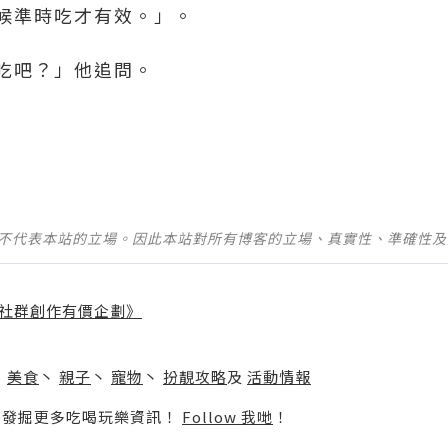
候準時吃才有效。」。
吃吧？」他追問。
並不代表本站的立場。因此本站對所有博客的立場、真實性、準確性
社群創作有價企劃》
】
丶
美食
丶
親子
丶
寵物
丶
扮靚攻略
及
活動情報
p啦！發掘更多吃喝玩樂資訊！
Follow 我哋
！