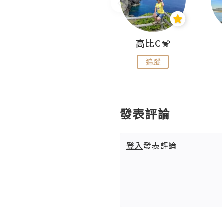
Nei Ho! 你好:)
高比C🐒
追蹤
追蹤
發表評論
登入
發表評論