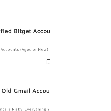
ified Bitget Accou
t Accounts (Aged or New)
gating the complex landsc
l overwhelmed by the intr
y Old Gmail Accou
ts Is Risky: Everything Y