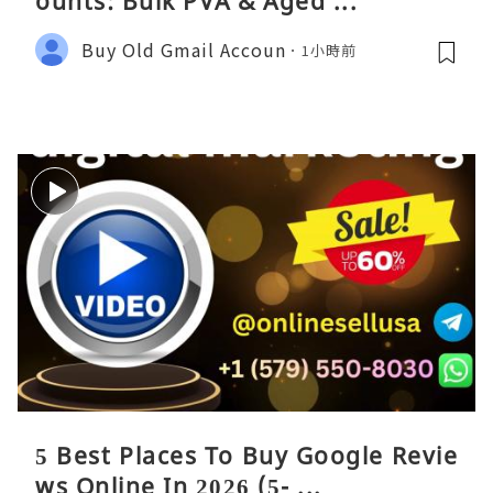
ounts: Bulk PVA & Aged ...
Buy Old Gmail Accoun
1小時前
5 Best Places To Buy Google Revie
ws Online In 2026 (5- ...