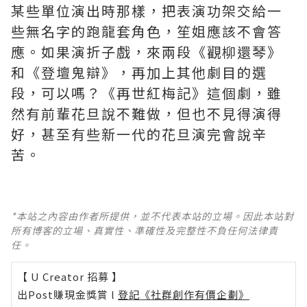
某些單位演出時那樣，把表演功架交給一
些無名字的跑龍套角色，笙姐應該不會答
應。如果演折子戲，來兩段《觀柳還琴》
和《登壇鬼辯》，再加上其他劇目的選
段，可以嗎？《再世紅梅記》這個劇，雖
然有前輩花旦說不難做，但也不見得演得
好，甚至有些新一代的花旦演完會說辛
苦。
*本站之內容由作者所提供，並不代表本站的立場。因此本站對
所有博客的立場、真實性、準確性及完整性不負任何法律責
任。
【 U Creator 招募 】
出Post賺現金獎賞 l
登記《社群創作有價企劃》