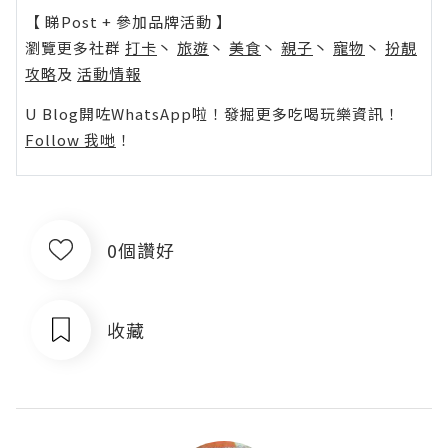
【 睇Post + 參加品牌活動 】
瀏覽更多社群
打卡
丶
旅遊
丶
美食
丶
親子
丶
寵物
丶
扮靚
攻略
及
活動情報
U Blog開咗WhatsApp啦！發掘更多吃喝玩樂資訊！
Follow 我哋
！
0個讚好
收藏