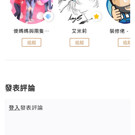
點滴
儍媽媽與兩隻小魔怪之家
艾米莉
追蹤
追蹤
追蹤
發表評論
登入
發表評論