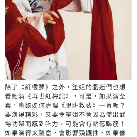
除了《紅樓夢》之外，笙姐的戲迷們也想
看她演《再世紅梅記》，可是，如果演全
套，應該如何處理《脫阱救裴》一幕呢？
要演得精彩，又要令笙姐不會因為使出武
場功架而感到吃力，可能會有點傷腦筋！
如果演得太隨意，會影響殞觀性，如果像