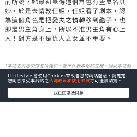
前所說，她最初覺得這個角色有些莫名其
妙，於是去請教任姐，任姐看了劇本，認
為這個角色是把愛夫之情轉移到繼子，也
即是男主角身上，所以不准男主角有心上
人！對方是不是仇人之女並不重要。
*本站之內容由作者所提供，並不代表本站的立場。因此本站對
所有博客的立場、真實性、準確性及完整性不負任何法律責
U Lifestyle 會使用Cookies來改善您的網站體驗，請確定
任。
您同意接受本網站之
私隱政策和使用條款
才可繼續瀏覽。
【 U Creator 招募 】
我已閱讀及同意
出Post賺現金獎賞 l
登記《社群創作有價企劃》
【 睇Post + 參加品牌活動 】
瀏覽更多社群
打卡
丶
旅遊
丶
美食
丶
親子
丶
寵物
丶
扮靚
攻略
及
活動情報