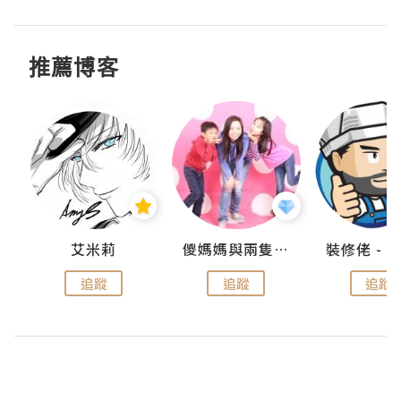
推薦博客
點滴
艾米莉
儍媽媽與兩隻小魔怪之家
追蹤
追蹤
追蹤