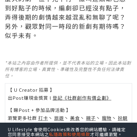
到好點子的時候，編劇卻已經沒有點子，
弄得後期的劇情越來越混亂和無聊了呢？ ​​​
另外，觀眾對同一時段的新劇有期待嗎？
似乎未有。
*本站之內容由作者所提供，並不代表本站的立場。因此本站對
所有博客的立場、真實性、準確性及完整性不負任何法律責
任。
【 U Creator 招募 】
出Post賺現金獎賞 l
登記《社群創作有價企劃》
【 睇Post + 參加品牌活動 】
瀏覽更多社群
打卡
丶
旅遊
丶
美食
丶
親子
丶
寵物
丶
扮靚
攻略
及
活動情報
U Lifestyle 會使用Cookies來改善您的網站體驗，請確定
您同意接受本網站之
私隱政策和使用條款
才可繼續瀏覽。