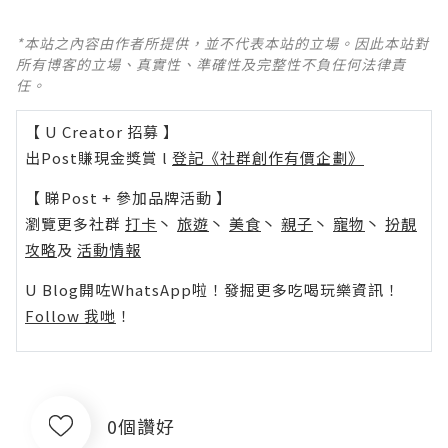
*本站之內容由作者所提供，並不代表本站的立場。因此本站對
所有博客的立場、真實性、準確性及完整性不負任何法律責
任。
【 U Creator 招募 】
出Post賺現金獎賞 l
登記《社群創作有價企劃》
【 睇Post + 參加品牌活動 】
瀏覽更多社群
打卡
丶
旅遊
丶
美食
丶
親子
丶
寵物
丶
扮靚
攻略
及
活動情報
U Blog開咗WhatsApp啦！發掘更多吃喝玩樂資訊！
Follow 我哋
！
0個讚好