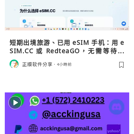
短期出境旅游、已用 eSIM 手机：用 e
SIM.CC 或 RedteaGO，无需等待收
货。需要“当地号码 + 通话短信”（如
正版软件分享
4小時前
打车、外卖、客户联络）：优先 Redt
eaGO（明确提供通话短信套餐）。长