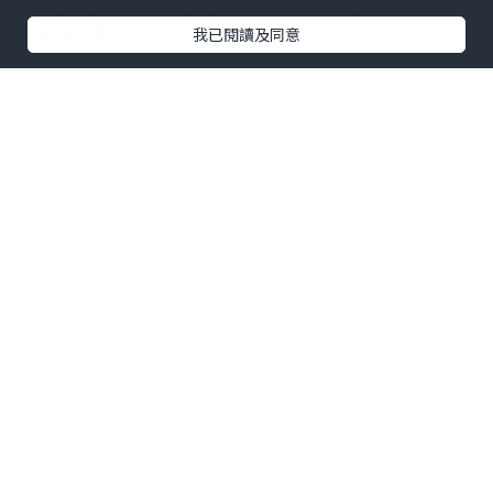
U Blog開咗WhatsApp啦！發掘更多吃喝玩樂資訊！
Follow 我哋
！
我已閱讀及同意
0個讚好
收藏