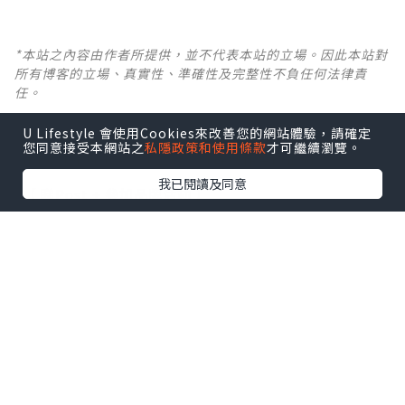
*本站之內容由作者所提供，並不代表本站的立場。因此本站對
所有博客的立場、真實性、準確性及完整性不負任何法律責
任。
U Lifestyle 會使用Cookies來改善您的網站體驗，請確定
【 U Creator 招募 】
您同意接受本網站之
私隱政策和使用條款
才可繼續瀏覽。
出Post賺現金獎賞 l
登記《社群創作有價企劃》
我已閱讀及同意
【 睇Post + 參加品牌活動 】
瀏覽更多社群
打卡
丶
旅遊
丶
美食
丶
親子
丶
寵物
丶
扮靚
攻略
及
活動情報
U Blog開咗WhatsApp啦！發掘更多吃喝玩樂資訊！
Follow 我哋
！
0個讚好