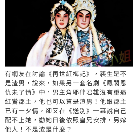
有網友在討論《再世紅梅記》，裴生是不
是渣男，說來，如果另一套名劇《鳯閣恩
仇未了情》中，男主角耶律君雄沒有重遇
紅鸞郡主，他也可以算是渣男！他跟郡主
已有一夕情，卻又在《送別》一幕說自己
配不上她，勸她日後依照皇兄安排，另嫁
他人！不是渣是什麼？ ​​​