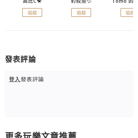
)
高比C🐒
豹紋魚💦
追蹤
追蹤
追蹤
發表評論
登入
發表評論
更多玩樂文章推薦