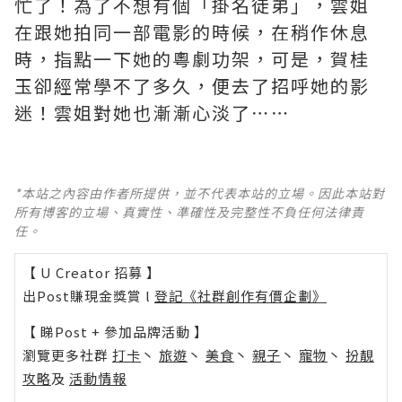
忙了！為了不想有個「掛名徒弟」，雲姐
在跟她拍同一部電影的時候，在稍作休息
時，指點一下她的粵劇功架，可是，賀桂
玉卻經常學不了多久，便去了招呼她的影
迷！雲姐對她也漸漸心淡了⋯⋯
*本站之內容由作者所提供，並不代表本站的立場。因此本站對
所有博客的立場、真實性、準確性及完整性不負任何法律責
任。
【 U Creator 招募 】
出Post賺現金獎賞 l
登記《社群創作有價企劃》
【 睇Post + 參加品牌活動 】
瀏覽更多社群
打卡
丶
旅遊
丶
美食
丶
親子
丶
寵物
丶
扮靚
攻略
及
活動情報