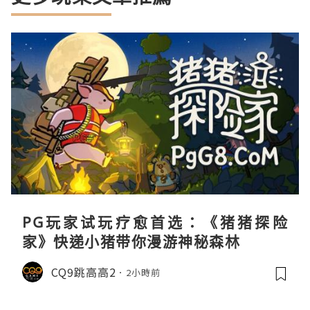
PG玩家试玩疗愈首选：《猪猪探险
家》快递小猪带你漫游神秘森林
CQ9跳高高2
2小時前