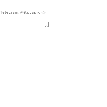
 Telegram: @itpvapro 👉
👉⇨➤ Email : itpvapro@gm
ps://itpvapro.com Gmail i
l servi