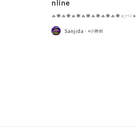
nline
🔥☀️🔥☀️🔥☀️🔥☀️🔥☀️🔥☀️🔥☀️ 👉⇨➤
⇨➤ WhatsApp :+1 (909) 630-5664 
ail.com 👉⇨➤ Visit To Website: htt
Sanjida
4小時前
s one of the most widely used emai