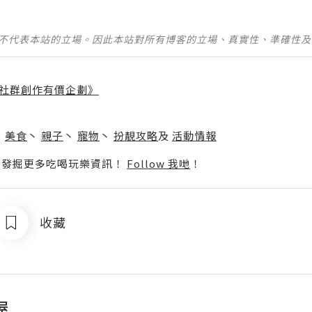
並不代表本站的立場。因此本站對所有博客的立場、真實性、準確性
社群創作有價企劃》
】
丶
美食
丶
親子
丶
寵物
丶
扮靚攻略
及
活動情報
p啦！發掘更多吃喝玩樂資訊！
Follow 我哋
！
收藏
屋