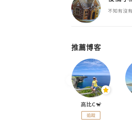
不知有沒
推薦博客
Nei Ho! 你好:)
高比C🐒
追蹤
追蹤