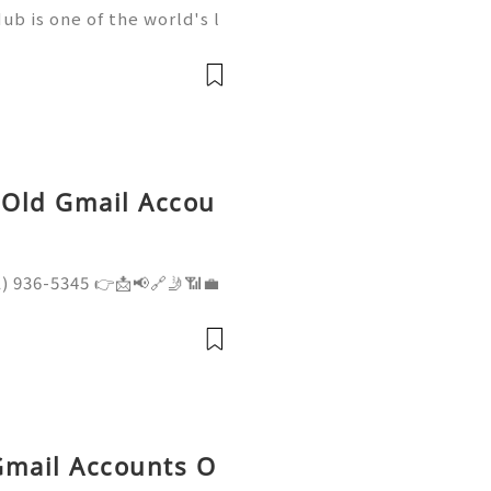
b is one of the world's l
elopment, trusted by mill
artups, and open-source c
, Old Gmail Accou
1) 936-5345 👉📩📢🔗🤳📶💼
📶💼 ➤ Website: getpva
 Premium Aged Gmail PVA
r Reliable Old Gm
Gmail Accounts O