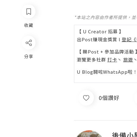
*本站之內容由作者所提供，
收藏
【 U Creator 招募 】
出Post賺現金獎賞 l
登記《
【 睇Post + 參加品牌活動 
分享
瀏覽更多社群
打卡
丶
旅遊
U Blog開咗WhatsAp
0個讚好
後備小