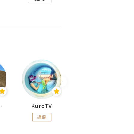
H 出走
KuroTV
Hikipedia 山上山下
追蹤
追蹤