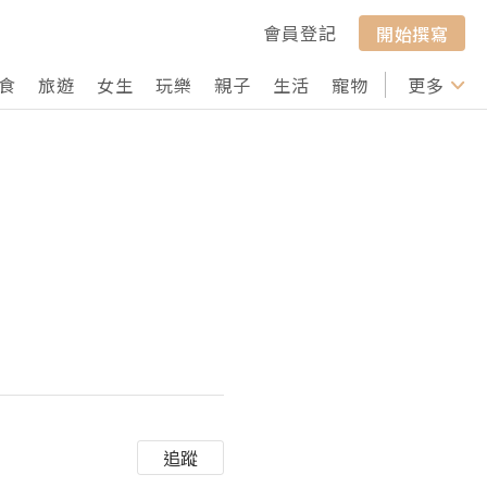
會員登記
開始撰寫
食
旅遊
女生
玩樂
親子
生活
寵物
行山
更多
打卡
追蹤