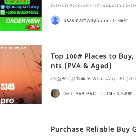
GitHub Accounts Introduction GitHu
eading platforms for software dev
ions of developers, businesses, st
usasmartway5556
1小時前
ommunities. It is much m
Top 100# Places to Buy
nts (PVA & Aged)
👉📩📢🔗🤳📶💼 ➤ WhatsApp: +‪1 (20
➤ Telegram: @Getpvapro 👉📩📢🔗
pro.com Buy Old Gmail Accounts -
GET PVA PRO . COM
3小時前
Accounts | Getpvapro.com Discove
Purchase Reliable Buy 