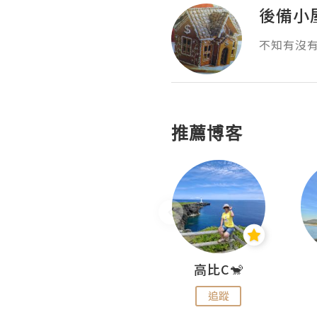
後備小
不知有沒
推薦博客
Nei Ho! 你好:)
高比C🐒
追蹤
追蹤