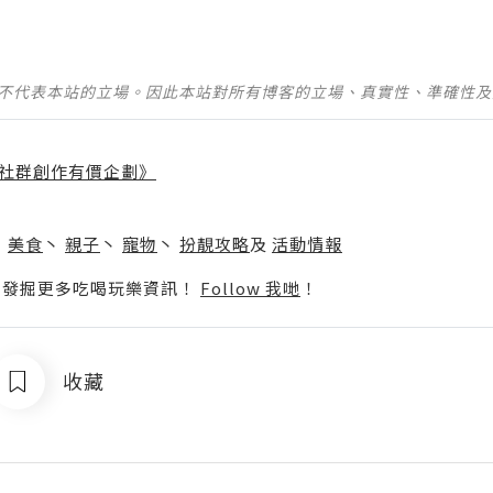
並不代表本站的立場。因此本站對所有博客的立場、真實性、準確性
社群創作有價企劃》
】
丶
美食
丶
親子
丶
寵物
丶
扮靚攻略
及
活動情報
p啦！發掘更多吃喝玩樂資訊！
Follow 我哋
！
收藏