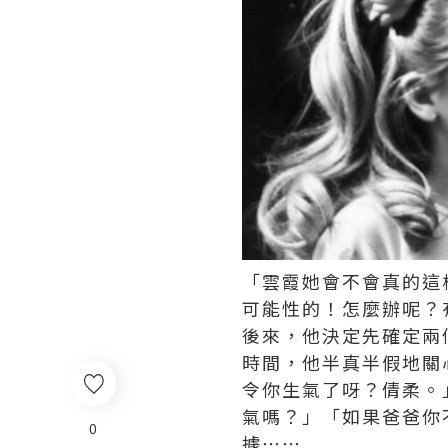
「雲霞她會不會真的這
可能性的！怎麼辦呢？
後來，他決定先確定兩
時間，他半真半假地關
令你生氣了呀？倩柔。
氣嗎？」「如果爸爸你
0
據⋯⋯