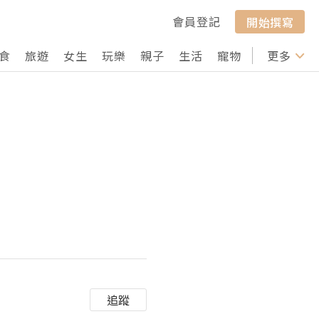
會員登記
開始撰寫
食
旅遊
女生
玩樂
親子
生活
寵物
行山
更多
打卡
追蹤