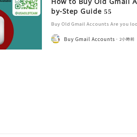
How to Buy Old Gmail A
by-Step Guide 55
Buy Old Gmail Accounts Are you lo
ine presence and streamline comm
ail accounts might just be the sol
Buy Gmail Accounts
2小時前
r. With millions of users r