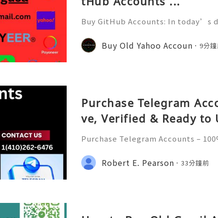
tHub Accounts ...
Buy GitHub Accounts: In today’s d
velopment and online collaborati
n ever. GitHub has become one of 
Buy Old Yahoo Accoun
9分鐘
forms for developers, compa
Purchase Telegram Acco
ve, Verified & Ready to
Purchase Telegram Accounts – 100%
y to Use Introduction to Telegram 
m has emerged as one of the most
Robert E. Pearson
33分鐘前
rms, boasting millions of us