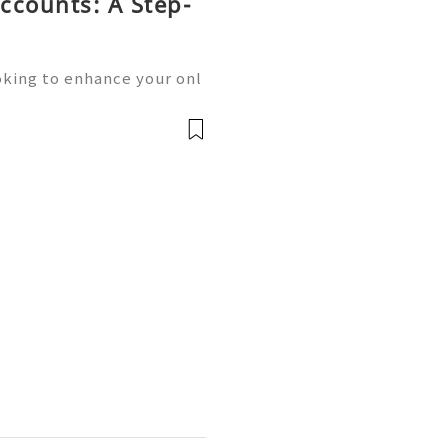
ccounts: A Step-
oking to enhance your onl
unication? Buying old Gm
ution you’re searching fo