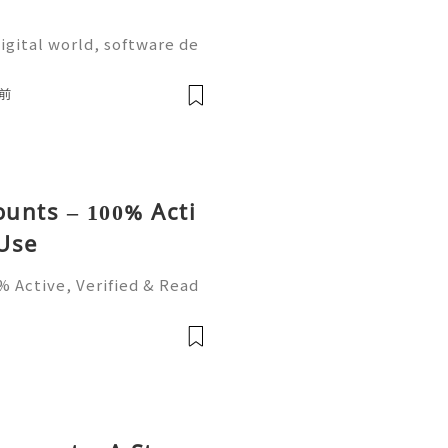
igital world, software de
on are more important tha
the most widely used plat
前
unts – 100% Acti
 Use
 Active, Verified & Read
and its Benefits Telegra
 popular messaging platfo