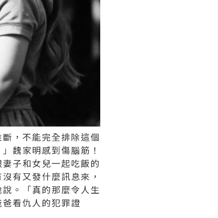
推斷，不能完全排除這個
？」魏家明感到傷腦筋！
跟妻子和女兒一起吃飯的
有沒有又發什麼訊息來，
她說。「真的那麼令人生
爸爸看仇人的犯罪證