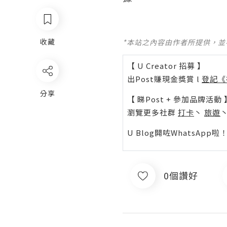
收藏
*本站之內容由作者所提供，
【 U Creator 招募 】
出Post賺現金獎賞 l
登記《
分享
【 睇Post + 參加品牌活動 
瀏覽更多社群
打卡
丶
旅遊
U Blog開咗WhatsAp
0個讚好