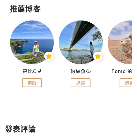
推薦博客
)
高比C🐒
豹紋魚💦
追蹤
追蹤
追蹤
發表評論