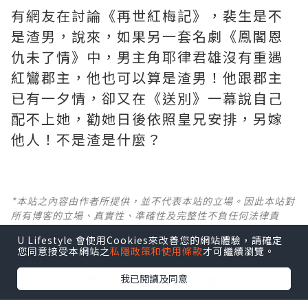
有網友在討論《再世紅梅記》，裴生是不
是渣男，說來，如果另一套名劇《鳯閣恩
仇未了情》中，男主角耶律君雄沒有重遇
紅鸞郡主，他也可以算是渣男！他跟郡主
已有一夕情，卻又在《送別》一幕說自己
配不上她，勸她日後依照皇兄安排，另嫁
他人！不是渣是什麼？ ​​​
*本站之內容由作者所提供，並不代表本站的立場。因此本站對
所有博客的立場、真實性、準確性及完整性不負任何法律責
任。
U Lifestyle 會使用Cookies來改善您的網站體驗，請確定
您同意接受本網站之
私隱政策和使用條款
才可繼續瀏覽。
【 U Creator 招募 】
我已閱讀及同意
出Post賺現金獎賞 l
登記《社群創作有價企劃》
【 睇Post + 參加品牌活動 】