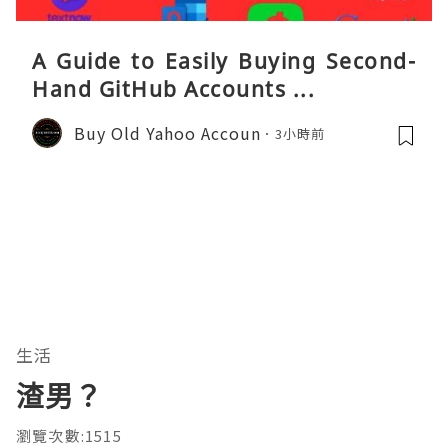
A Guide to Easily Buying Second-
Hand GitHub Accounts ...
Buy Old Yahoo Accoun
3小時前
生活
渣男？
瀏覽次數:1515