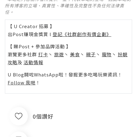
所有博客的立場、真實性、準確性及完整性不負任何法律責
任。
【 U Creator 招募 】
出Post賺現金獎賞 l
登記《社群創作有價企劃》
【 睇Post + 參加品牌活動 】
瀏覽更多社群
打卡
丶
旅遊
丶
美食
丶
親子
丶
寵物
丶
扮靚
攻略
及
活動情報
U Blog開咗WhatsApp啦！發掘更多吃喝玩樂資訊！
Follow 我哋
！
0個讚好