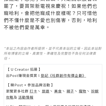
罷了，要買架新電視來慶祝！如果他們也
寵哈利，會把他寵成什麼樣呢？只可惜他
們不懂什麼是不愛也別傷害，否則，哈利
不被他們愛是萬幸。 ​​​
*本站之內容由作者所提供，並不代表本站的立場。因此本站對
所有博客的立場、真實性、準確性及完整性不負任何法律責
任。
【 U Creator 招募 】
出Post賺現金獎賞 l
登記《社群創作有價企劃》
【 睇Post + 參加品牌活動 】
瀏覽更多社群
打卡
丶
旅遊
丶
美食
丶
親子
丶
寵物
丶
扮靚
攻略
及
活動情報