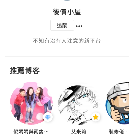
後備小屋
追蹤
不知有沒有人注意的新平台
推薦博客
點滴
儍媽媽與兩隻小魔怪之家
艾米莉