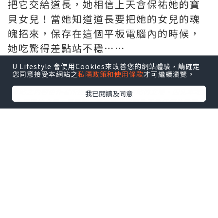
把它交給道長，她相信上天會保祐她的寶
貝女兒！當她知道道長要把她的女兒的魂
魄招來，保存在這個平板電腦內的時候，
她吃驚得差點站不穩⋯⋯
U Lifestyle 會使用Cookies來改善您的網站體驗，請確定
您同意接受本網站之
私隱政策和使用條款
才可繼續瀏覽。
*本站之內容由作者所提供，並不代表本站的立場。因此本站對
我已閱讀及同意
所有博客的立場、真實性、準確性及完整性不負任何法律責
任。
【 U Creator 招募 】
出Post賺現金獎賞 l
登記《社群創作有價企劃》
【 睇Post + 參加品牌活動 】
瀏覽更多社群
打卡
丶
旅遊
丶
美食
丶
親子
丶
寵物
丶
扮靚
攻略
及
活動情報
U Blog開咗WhatsApp啦！發掘更多吃喝玩樂資訊！