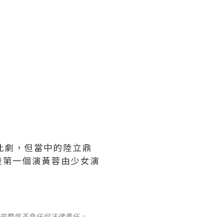
到此劇，但當中的陸立鼎
是第一個演黃蓉由少女演
及完整性不負任何法律責任。