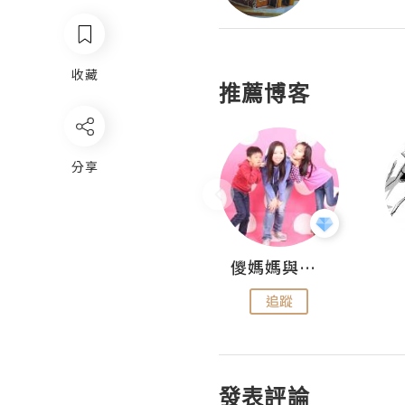
收藏
推薦博客
分享
Hahakelly的生活點滴
儍媽媽與兩隻小魔怪之家
追蹤
追蹤
發表評論