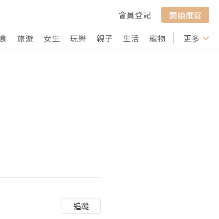
會員登記
開始撰寫
食
旅遊
女生
玩樂
親子
生活
寵物
行山
更多
打卡
追蹤