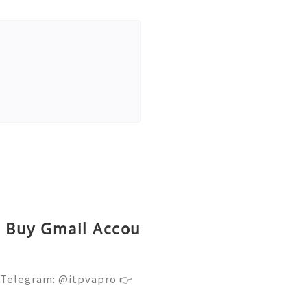
ed Buy Gmail Accou
 Telegram: @itpvapro 👉
👉⇨➤ Email : itpvapro@gm
ps://itpvapro.com Gmail i