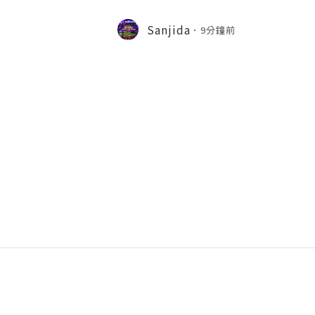
⇨➤ WhatsApp :+1 (909) 630-5664 
ail.com 👉⇨➤ Visit To Website: htt
Sanjida
9分鐘前
s one of the most widely used emai