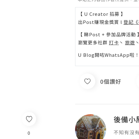
【 U Creator 招募 】
出Post賺現金獎賞 l
登記《
【 睇Post + 參加品牌活動 
瀏覽更多社群
打卡
丶
旅遊
U Blog開咗WhatsAp
0個讚好
後備小
不知有沒
0