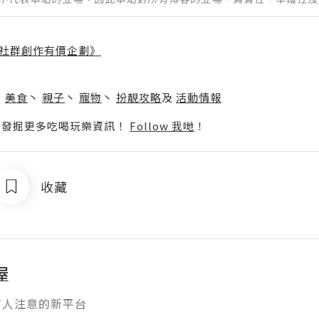
社群創作有價企劃》
】
丶
美食
丶
親子
丶
寵物
丶
扮靚攻略
及
活動情報
p啦！發掘更多吃喝玩樂資訊！
Follow 我哋
！
收藏
屋
有人注意的新平台