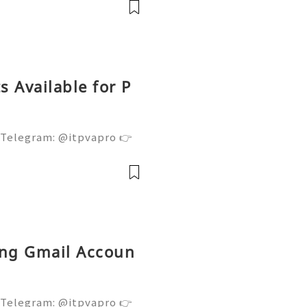
l servi
 Available for P
 Telegram: @itpvapro 👉
👉⇨➤ Email : itpvapro@gm
ps://itpvapro.com Gmail i
l servi
ing Gmail Accoun
 Telegram: @itpvapro 👉