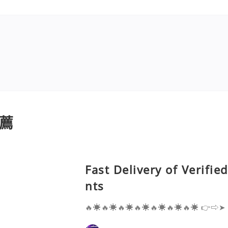
薦
Fast Delivery of Verifi
nts
🔥☀️🔥☀️🔥☀️🔥☀️🔥☀️🔥☀️🔥☀️ 👉⇨➤
⇨➤ WhatsApp :+1 (909) 630-5664 
ail.com 👉⇨➤ Visit To Website: htt