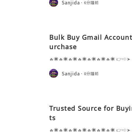
Sanjida
6分鐘前
s one of the most widely used emai
Bulk Buy Gmail Accounts
urchase
🔥☀️🔥☀️🔥☀️🔥☀️🔥☀️🔥☀️🔥☀️ 👉⇨➤
⇨➤ WhatsApp :+1 (909) 630-5664 
ail.com 👉⇨➤ Visit To Website: htt
Sanjida
8分鐘前
s one of the most widely used emai
Trusted Source for Buy
ts
🔥☀️🔥☀️🔥☀️🔥☀️🔥☀️🔥☀️🔥☀️ 👉⇨➤