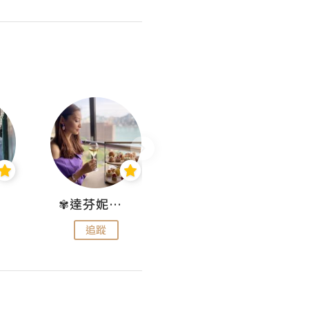
✾達芬妮•愛孩子•愛生活✾
wendysugar享受生活gogogo
追蹤
追蹤