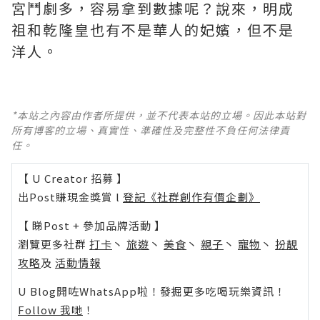
宮鬥劇多，容易拿到數據呢？說來，明成
祖和乾隆皇也有不是華人的妃嬪，但不是
洋人。 ​​​
*本站之內容由作者所提供，並不代表本站的立場。因此本站對
所有博客的立場、真實性、準確性及完整性不負任何法律責
任。
【 U Creator 招募 】
出Post賺現金獎賞 l
登記《社群創作有價企劃》
【 睇Post + 參加品牌活動 】
瀏覽更多社群
打卡
丶
旅遊
丶
美食
丶
親子
丶
寵物
丶
扮靚
攻略
及
活動情報
U Blog開咗WhatsApp啦！發掘更多吃喝玩樂資訊！
Follow 我哋
！