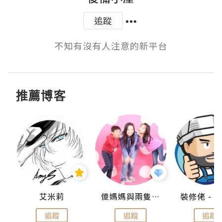
追蹤
不知有沒有人注意的新平台
推薦博客
點滴
艾米莉
儍媽媽與兩隻小魔怪之家
追蹤
追蹤
追蹤