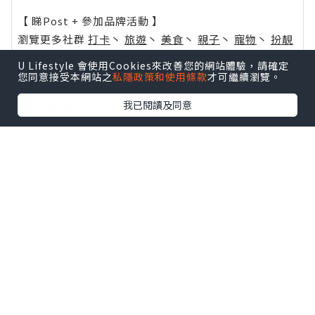
【 睇Post + 參加品牌活動 】
瀏覽更多社群
打卡
丶
旅遊
丶
美食
丶
親子
丶
寵物
丶
扮靚
攻略
及
活動情報
U Lifestyle 會使用Cookies來改善您的網站體驗，請確定
您同意接受本網站之
私隱政策和使用條款
才可繼續瀏覽。
U Blog開咗WhatsApp啦！發掘更多吃喝玩樂資訊！
Follow 我哋
！
我已閱讀及同意
0個讚好
收藏