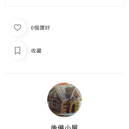
0個讚好
收藏
後備小屋