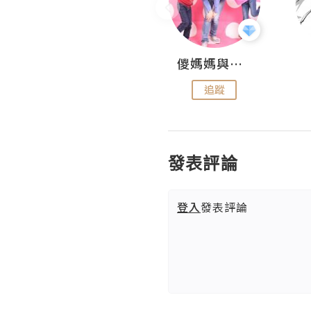
Hahakelly的生活點滴
儍媽媽與兩隻小魔怪之家
追蹤
追蹤
發表評論
登入
發表評論