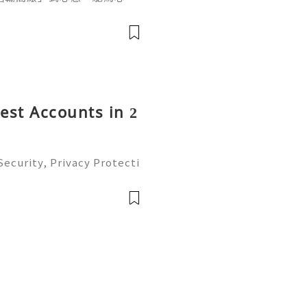
ef PaPa 投資思維，幫你
資管理框架。
rest Accounts in 2
ecurity, Privacy Protecti
ment Guide (2026) 💫💎💲
mer Support 💫💎💲💫🌐✨
💲💫🌐✨💎Tele