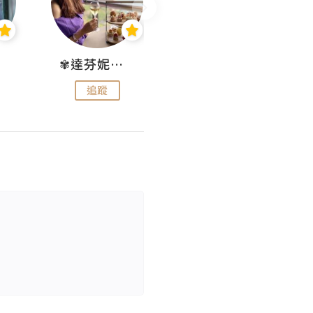
✾達芬妮•愛孩子•愛生活✾
wendysugar享受生活gogogo
追蹤
追蹤