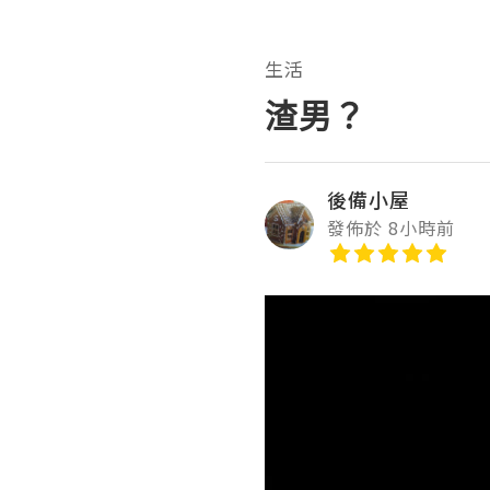
生活
渣男？
後備小屋
發佈於 8小時前