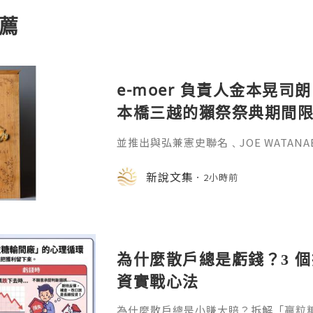
薦
e-moer 負責人金本晃司朗
本橋三越的獺祭祭典期間
金属的東京銀器工匠一同
並推出與弘兼憲史聯名﹑JOE WATAN
系列﹑東京銀器製銀杯﹑與山田翔太製
化。e-moer 旗下飾品及銀器品牌「JOEKR
新說文集
2小時前
日至 26 日（週三至週二）期間，在
期間限定店——「藝術與獺祭、獺祭與
參展，展現日本手工藝之美。日本傳統
計呈
為什麼散戶總是虧錢？3 
資實戰心法
為什麼散戶總是小賺大賠？拆解「贏粒