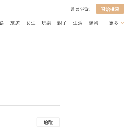
會員登記
開始撰寫
食
旅遊
女生
玩樂
親子
生活
寵物
行山
更多
打卡
追蹤