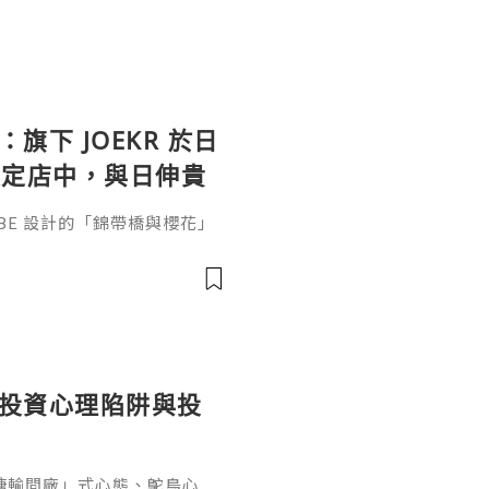
：旗下 JOEKR 於日
限定店中，與日伸貴
參展
ABE 設計的「錦帶橋與櫻花」
作的酒器，推廣日本清酒文
」，於 2026 年 5 月 13
日本橋三越本店舉行的「獺祭」
藝術」中，聯同東京銀器職人
同意與日本酒文化，日現代設
個投資心理陷阱與投
糖輸間廠」式心態、鴕鳥心