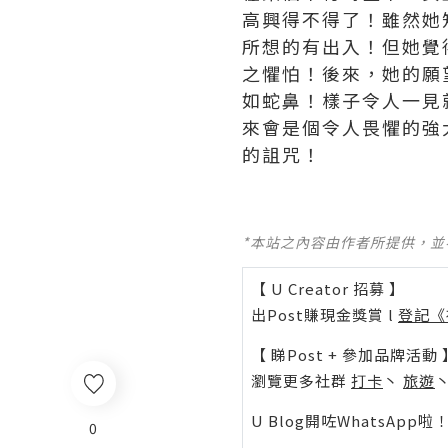
高興得不得了！雖然她
所想的有出入！但她覺
之懼怕！後來，她的願
如蛇鼻！樣子令人一見
來會是個令人畏懼的強
的詛咒！
*本站之內容由作者所提供，
【 U Creator 招募 】
出Post賺現金獎賞 l
登記《
【 睇Post + 參加品牌活動 
瀏覽更多社群
打卡
丶
旅遊
U Blog開咗WhatsAp
0