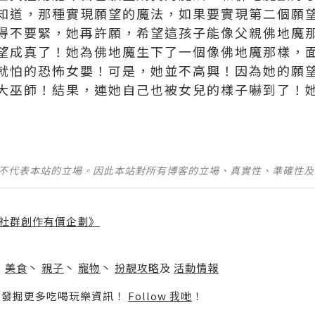
知道，那種實現願望的魔法，如果要實現第二個願
得不要緊，她再許願，希望這孩子能像父親佛地魔
望成真了！她為佛地魔生下了一個像佛地魔那樣，
就怕的恐怖女嬰！可是，她並不高興！因為她的願
大巫師！結果，連她自己也被女兒的樣子嚇到了！
並不代表本站的立場。因此本站對所有博客的立場、真實性、準確性
社群創作有價企劃》
】
丶
美食
丶
親子
丶
寵物
丶
扮靚攻略
及
活動情報
p啦！發掘更多吃喝玩樂資訊！
Follow 我哋
！