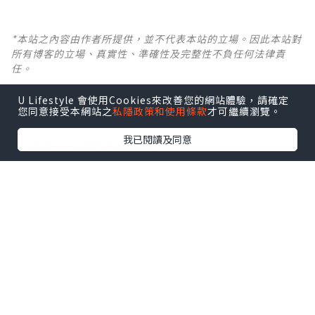
*本站之內容由作者所提供，並不代表本站的立場。因此本站對
所有博客的立場、真實性、準確性及完整性不負任何法律責
任。
U Lifestyle 會使用Cookies來改善您的網站體驗，請確定
【 U Creator 招募 】
您同意接受本網站之
私隱政策和使用條款
才可繼續瀏覽。
出Post賺現金獎賞 l
登記《社群創作有價企劃》
我已閱讀及同意
【 睇Post + 參加品牌活動 】
瀏覽更多社群
打卡
丶
旅遊
丶
美食
丶
親子
丶
寵物
丶
扮靚
攻略
及
活動情報
U Blog開咗WhatsApp啦！發掘更多吃喝玩樂資訊！
Follow 我哋
！
0個讚好