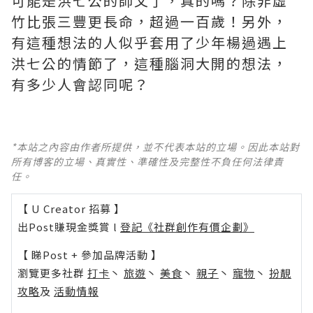
可能是洪七公的師父了，真的嗎？除非虛
竹比張三豐更長命，超過一百歲！另外，
有這種想法的人似乎套用了少年楊過遇上
洪七公的情節了，這種腦洞大開的想法，
有多少人會認同呢？ ​​​
*本站之內容由作者所提供，並不代表本站的立場。因此本站對
所有博客的立場、真實性、準確性及完整性不負任何法律責
任。
【 U Creator 招募 】
出Post賺現金獎賞 l
登記《社群創作有價企劃》
【 睇Post + 參加品牌活動 】
瀏覽更多社群
打卡
丶
旅遊
丶
美食
丶
親子
丶
寵物
丶
扮靚
攻略
及
活動情報