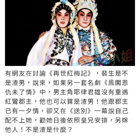
有網友在討論《再世紅梅記》，裴生是不
是渣男，說來，如果另一套名劇《鳯閣恩
仇未了情》中，男主角耶律君雄沒有重遇
紅鸞郡主，他也可以算是渣男！他跟郡主
已有一夕情，卻又在《送別》一幕說自己
配不上她，勸她日後依照皇兄安排，另嫁
他人！不是渣是什麼？ ​​​