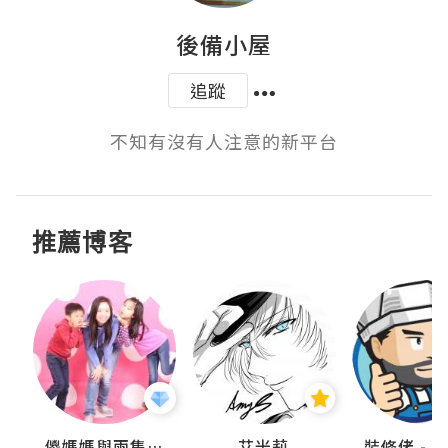
後備小屋
追蹤
不知有沒有人注意的新平台
推薦博客
點滴
儍媽媽與兩隻小魔怪之家
艾米莉