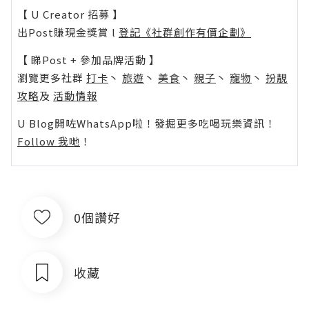
【 U Creator 招募 】
出Post賺現金獎賞 l
登記《社群創作有價企劃》
【 睇Post + 參加品牌活動 】
瀏覽更多社群
打卡
丶
旅遊
丶
美食
丶
親子
丶
寵物
丶
扮靚
攻略
及
活動情報
U Blog開咗WhatsApp啦！發掘更多吃喝玩樂資訊！
Follow 我哋
！
0個讚好
收藏