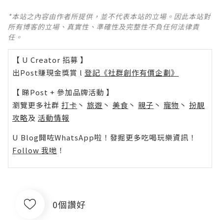
*本站之內容由作者所提供，並不代表本站的立場。因此本站對
所有博客的立場、真實性、準確性及完整性不負任何法律責
任。
【 U Creator 招募 】
出Post賺現金獎賞 l
登記《社群創作有價企劃》
【 睇Post + 參加品牌活動 】
瀏覽更多社群
打卡
丶
旅遊
丶
美食
丶
親子
丶
寵物
丶
扮靚
攻略
及
活動情報
U Blog開咗WhatsApp啦！發掘更多吃喝玩樂資訊！
Follow 我哋
！
0個讚好