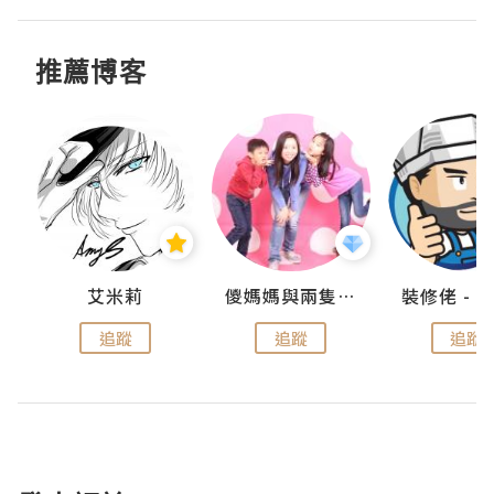
推薦博客
點滴
艾米莉
儍媽媽與兩隻小魔怪之家
追蹤
追蹤
追蹤