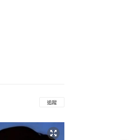
增生劑，少女針的長效性來自雙
追蹤