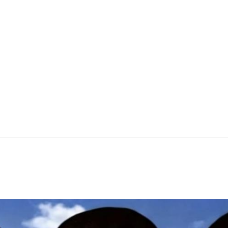
妍仕Ellansé為再生材料的膠原蛋白
重成分的協同作用：CMC凝膠載體