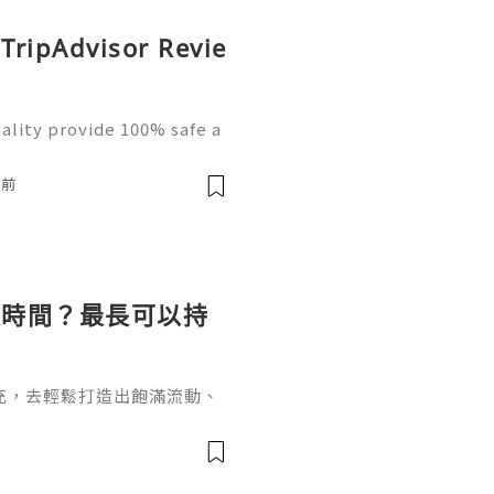
 TripAdvisor Revie
ality provide 100% safe a
ap price. If you buy trust
ct entrust with likely cli
鐘前
長時間？最長可以持
充，去輕鬆打造出飽滿流動、
女針。打針能長效維持效果卻
間？這個問題要從它的核心成
於普通玻尿酸的長效再生邏輯
復原樣的普通玻尿酸不同，伊