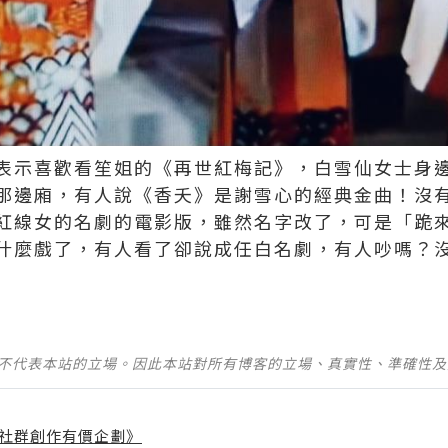
表示喜歡看笙姐的《再世紅梅記》，白雪仙女士身
那邊廂，有人說《香夭》是謝雪心的經典金曲！沒
紅線女的名劇的電影版，雖然名字改了，可是「跪
什麼戲了，有人看了卻說成任白名劇，有人吵嗎？
並不代表本站的立場。因此本站對所有博客的立場、真實性、準確性
社群創作有價企劃》