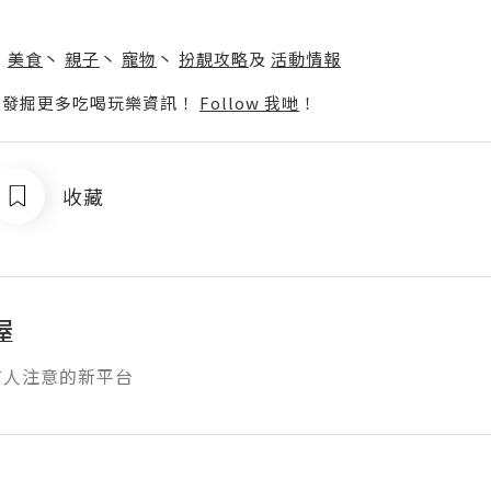
】
丶
美食
丶
親子
丶
寵物
丶
扮靚攻略
及
活動情報
p啦！發掘更多吃喝玩樂資訊！
Follow 我哋
！
收藏
屋
有人注意的新平台