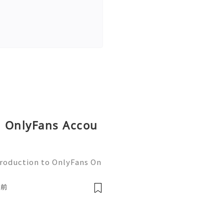
ed OnlyFans Accou
troduction to OnlyFans On
nt creation world by stor
 to connect directly with
鐘前