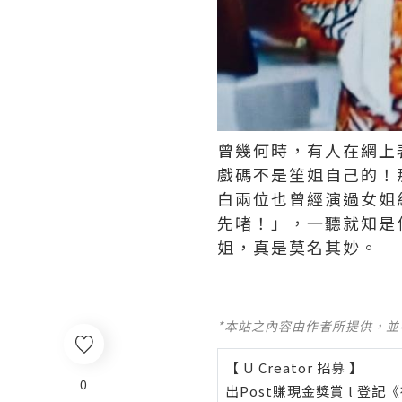
曾幾何時，有人在網上
戲碼不是笙姐自己的！
白兩位也曾經演過女姐
先啫！」，一聽就知是
姐，真是莫名其妙。
*本站之內容由作者所提供，
【 U Creator 招募 】
0
出Post賺現金獎賞 l
登記《