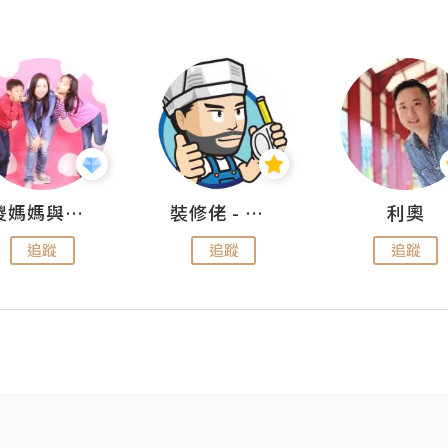
儍媽媽與兩隻小魔怪之家
裝修佬 - 香港一站式網上裝修平台
利奧
追蹤
追蹤
追蹤