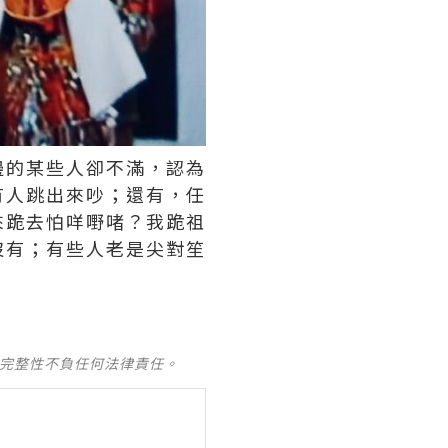
邊的某些人卻不滿，認為
有人跳出來吵；還有，任
來跪去怕咩嘢啫？我跪祖
沒有；有些人老是尖對笙
及完整性不負任何法律責任。