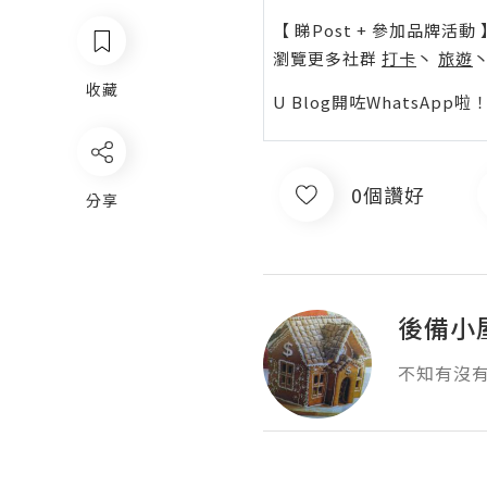
【 睇Post + 參加品牌活動 
瀏覽更多社群
打卡
丶
旅遊
收藏
U Blog開咗WhatsAp
0個讚好
分享
後備小
不知有沒