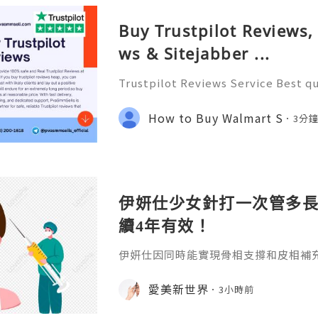
Buy Trustpilot Reviews,
ws & Sitejabber ...
Trustpilot Reviews Service Best qu
nd Real Trustpilot Reviews at a Che
pilot reviews heap, you can constru
How to Buy Walmart S
3分
ents and lay out a
伊妍仕少女針打一次管多
續4年有效！
伊妍仕因同時能實現骨相支撐和皮相補
緊致有彈性的年輕面容，所以又稱為少
非永久，伊妍仕少女針打一次管多長時
愛美新世界
3小時前
分邏輯和不同劑型的差異說起。1.區別
和僅做表層修飾填充、吸收後就快速恢