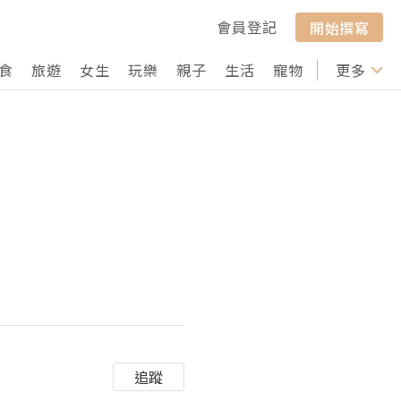
會員登記
開始撰寫
食
旅遊
女生
玩樂
親子
生活
寵物
行山
更多
打卡
追蹤