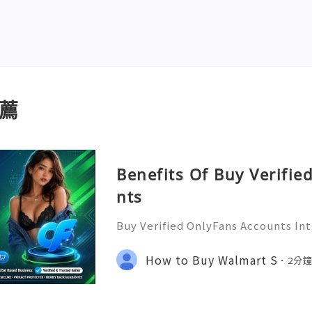
薦
Benefits Of Buy Verifi
nts
Buy Verified OnlyFans Accounts In
lyFans has taken the digital conte
m, offering a platform for creators
How to Buy Walmart S
2分
their audience and mon