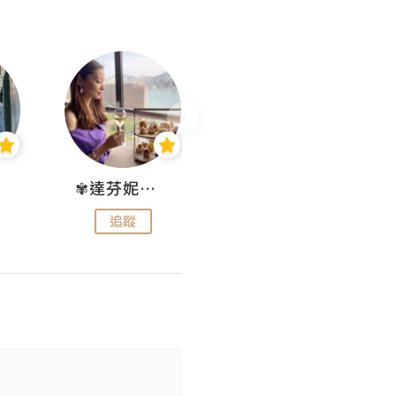
✾達芬妮•愛孩子•愛生活✾
wendysugar享受生活gogogo
追蹤
追蹤