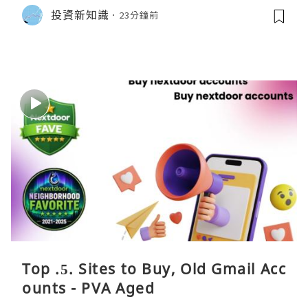
投資新知識
23分鐘前
Top .5. Sites to Buy, Old Gmail Acc
ounts - PVA Aged