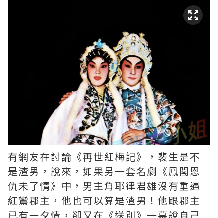
有網友在討論《再世紅梅記》，裴生是不
是渣男，說來，如果另一套名劇《鳯閣恩
仇未了情》中，男主角耶律君雄沒有重遇
紅鸞郡主，他也可以算是渣男！他跟郡主
已有一夕情，卻又在《送別》一幕說自己