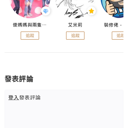
點滴
儍媽媽與兩隻小魔怪之家
艾米莉
追蹤
追蹤
追蹤
發表評論
登入
發表評論