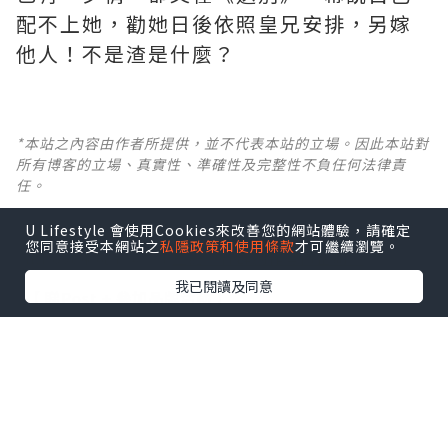
配不上她，勸她日後依照皇兄安排，另嫁
他人！不是渣是什麼？ ​​​
*本站之內容由作者所提供，並不代表本站的立場。因此本站對
所有博客的立場、真實性、準確性及完整性不負任何法律責
任。
U Lifestyle 會使用Cookies來改善您的網站體驗，請確定
【 U Creator 招募 】
您同意接受本網站之
私隱政策和使用條款
才可繼續瀏覽。
出Post賺現金獎賞 l
登記《社群創作有價企劃》
我已閱讀及同意
【 睇Post + 參加品牌活動 】
瀏覽更多社群
打卡
丶
旅遊
丶
美食
丶
親子
丶
寵物
丶
扮靚
攻略
及
活動情報
U Blog開咗WhatsApp啦！發掘更多吃喝玩樂資訊！
Follow 我哋
！