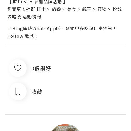
【 睇Post + 參加品牌活動 】
瀏覽更多社群
打卡
丶
旅遊
丶
美食
丶
親子
丶
寵物
丶
扮靚
攻略
及
活動情報
U Blog開咗WhatsApp啦！發掘更多吃喝玩樂資訊！
Follow 我哋
！
0個讚好
收藏