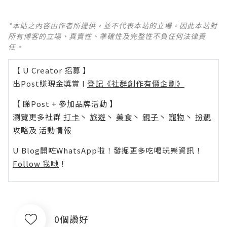
*本站之內容由作者所提供，並不代表本站的立場。因此本站對
所有博客的立場、真實性、準確性及完整性不負任何法律責
任。
【 U Creator 招募 】
出Post賺現金獎賞 l
登記《社群創作有價企劃》
【 睇Post + 參加品牌活動 】
瀏覽更多社群
打卡
丶
旅遊
丶
美食
丶
親子
丶
寵物
丶
扮靚
攻略
及
活動情報
U Blog開咗WhatsApp啦！發掘更多吃喝玩樂資訊！
Follow 我哋
！
0個讚好