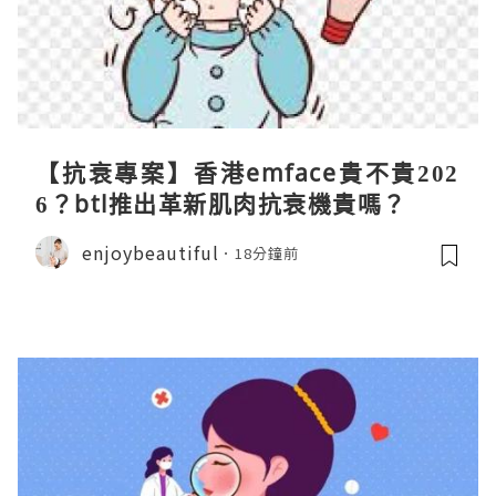
【抗衰專案】香港emface貴不貴202
6？btl推出革新肌肉抗衰機貴嗎？
enjoybeautiful
18分鐘前