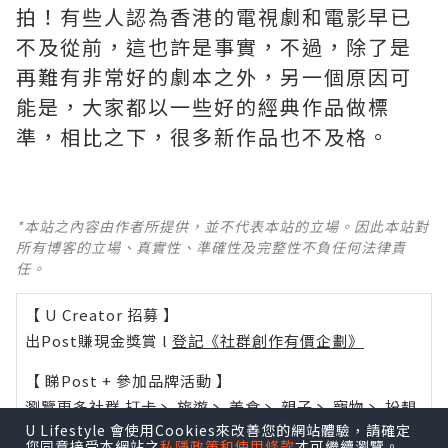
拍！有些人認為香港的電視劇和電影早已
不及從前，這也許是事實，不過，除了是
再難有非常好的劇本之外，另一個原因可
能是，大家都以一些好的經典作品做標
準，相比之下，很多新作品也不及格。 ​​​
*本站之內容由作者所提供，並不代表本站的立場。因此本站對
所有博客的立場、真實性、準確性及完整性不負任何法律責
任。
【 U Creator 招募 】
出Post賺現金獎賞 l
登記《社群創作有價企劃》
【 睇Post + 參加品牌活動 】
瀏覽更多社群
打卡
丶
旅遊
丶
美食
丶
親子
丶
寵物
丶
扮靚
U Lifestyle 會使用Cookies來改善您的網站體驗，請確定
攻略
及
活動情報
您同意接受本網站之
私隱政策和使用條款
才可繼續瀏覽。