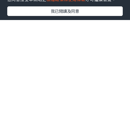
U Blog開咗WhatsApp啦！發掘更多吃喝玩樂資訊！
我已閱讀及同意
Follow 我哋
！
0個讚好
收藏