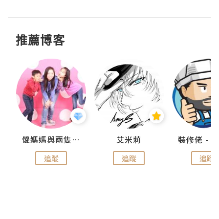
推薦博客
點滴
儍媽媽與兩隻小魔怪之家
艾米莉
追蹤
追蹤
追蹤