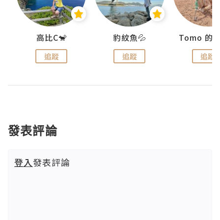
)
高比C🐒
豹紋魚💦
追蹤
追蹤
追蹤
發表評論
登入
發表評論