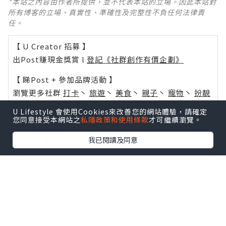
*本站之內容由作者所提供，並不代表本站的立場。因此本站對
所有博客的立場、真實性、準確性及完整性不負任何法律責
任。
【 U Creator 招募 】
出Post賺現金獎賞 l
登記《社群創作有價企劃》
【 睇Post + 參加品牌活動 】
瀏覽更多社群
打卡
丶
旅遊
丶
美食
丶
親子
丶
寵物
丶
扮靚
攻略
及
活動情報
U Lifestyle 會使用Cookies來改善您的網站體驗，請確定
您同意接受本網站之
私隱政策和使用條款
才可繼續瀏覽。
U Blog開咗WhatsApp啦！發掘更多吃喝玩樂資訊！
Follow 我哋
！
我已閱讀及同意
0個讚好