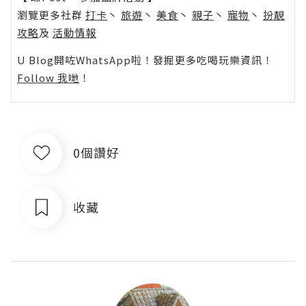
瀏覽更多社群
打卡
丶
旅遊
丶
美食
丶
親子
丶
寵物
丶
扮靚
攻略
及
活動情報
U Blog開咗WhatsApp啦！發掘更多吃喝玩樂資訊！
Follow 我哋
！
0個讚好
收藏