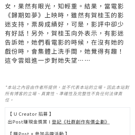
女，果然有眼光，知輕重。結果，當電影
《歸期如夢》上映時，雖然有賀桂玉的影
迷支持，票房成績好，可是，影評中卻少
有好話！另外，賀桂玉向外表示，有影迷
告訴她，她們看電影的時候，在沒有她的
戲份時，會集體上洗手間，她覺得有趣！
這令雲姐進一步對她失望⋯⋯
*本站之內容由作者所提供，並不代表本站的立場。因此本站對
所有博客的立場、真實性、準確性及完整性不負任何法律責
任。
【 U Creator 招募 】
出Post賺現金獎賞 l
登記《社群創作有價企劃》
【 睇Post + 參加品牌活動 】