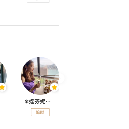
✾達芬妮•愛孩子•愛生活✾
wendysugar享受生活gogogo
追蹤
追蹤