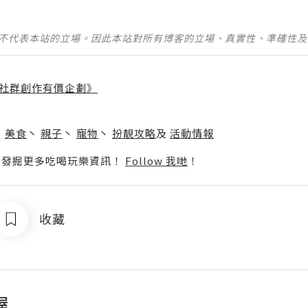
並不代表本站的立場。因此本站對所有博客的立場、真實性、準確性
社群創作有價企劃》
】
丶
美食
丶
親子
丶
寵物
丶
扮靚攻略
及
活動情報
p啦！發掘更多吃喝玩樂資訊！
Follow 我哋
！
收藏
屋