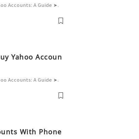
hoo Accounts: A Guide ➤.
......➤.➤...........➤.➤ 🌿🍁🌿🍁➤.
....➤.➤..........➤.➤......
Buy Yahoo Accoun
hoo Accounts: A Guide ➤.
......➤.➤...........➤.➤ 🌿🍁🌿🍁➤.
....➤.➤..........➤.➤......
ounts With Phone