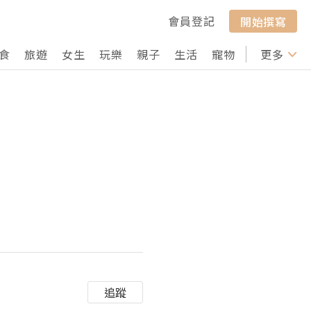
會員登記
開始撰寫
食
旅遊
女生
玩樂
親子
生活
寵物
行山
更多
打卡
追蹤