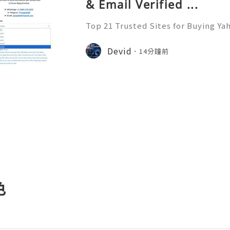
& Email Verified ...
Top 21 Trusted Sites for Buying Ya
➤.........➤.➤..........➤.➤...........➤.➤.......
➤ Email: usaglobalit@gmail.com ➤.➤.....
Devid
14分鐘前
色