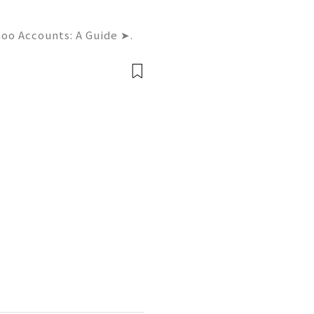
hoo Accounts: A Guide ➤.
......➤.➤...........➤.➤ 🌿🍁🌿🍁➤.
....➤.➤..........➤.➤......