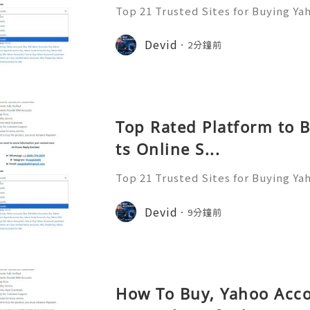
Top 21 Trusted Sites for Buying Ya
➤.........➤.➤..........➤.➤...........➤.➤.......
➤ Email: usaglobalit@gmail.com ➤.➤.....
Devid
2分鐘前
Top Rated Platform to 
ts Online S...
Top 21 Trusted Sites for Buying Ya
➤.........➤.➤..........➤.➤...........➤.➤.......
➤ Email: usaglobalit@gmail.com ➤.➤.....
Devid
9分鐘前
How To Buy, Yahoo Acc