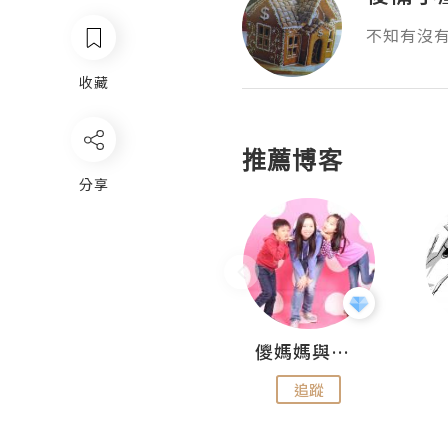
不知有沒
收藏
推薦博客
分享
Hahakelly的生活點滴
儍媽媽與兩隻小魔怪之家
追蹤
追蹤