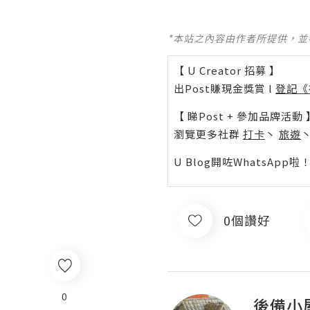
*本站之內容由作者所提供，
【 U Creator 招募 】
出Post賺現金獎賞 l
登記《
【 睇Post + 參加品牌活動 
瀏覽更多社群
打卡
丶
旅遊
U Blog開咗WhatsAp
0個讚好
0
後備小