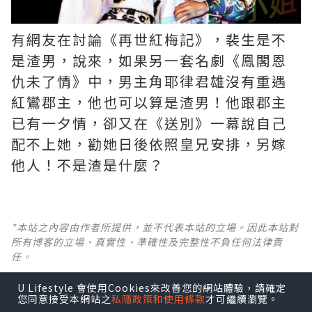
有網友在討論《再世紅梅記》，裴生是不
是渣男，說來，如果另一套名劇《鳯閣恩
仇未了情》中，男主角耶律君雄沒有重遇
紅鸞郡主，他也可以算是渣男！他跟郡主
已有一夕情，卻又在《送別》一幕說自己
配不上她，勸她日後依照皇兄安排，另嫁
他人！不是渣是什麼？ ​​​
*本站之內容由作者所提供，並不代表本站的立場。因此本站對
所有博客的立場、真實性、準確性及完整性不負任何法律責
任。
U Lifestyle 會使用Cookies來改善您的網站體驗，請確定
【 U Creator 招募 】
您同意接受本網站之
私隱政策和使用條款
才可繼續瀏覽。
出Post賺現金獎賞 l
登記《社群創作有價企劃》