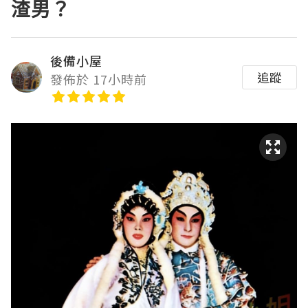
渣男？
後備小屋
追蹤
發佈於 17小時前