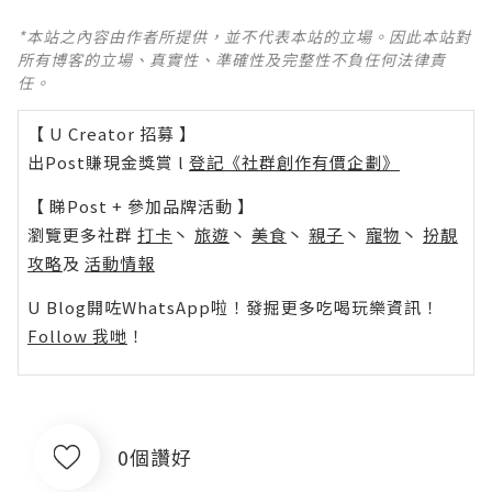
*本站之內容由作者所提供，並不代表本站的立場。因此本站對
所有博客的立場、真實性、準確性及完整性不負任何法律責
任。
【 U Creator 招募 】
出Post賺現金獎賞 l
登記《社群創作有價企劃》
【 睇Post + 參加品牌活動 】
瀏覽更多社群
打卡
丶
旅遊
丶
美食
丶
親子
丶
寵物
丶
扮靚
攻略
及
活動情報
U Blog開咗WhatsApp啦！發掘更多吃喝玩樂資訊！
Follow 我哋
！
0個讚好