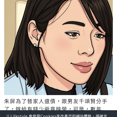
朱屏為了替家人還債，跟男友千頌賢分手
了，嫁給有錢少爺章梓榮，可是，數年
後，她在懷孕期間重遇了她的舊情人！而
U Lifestyle 會使用Cookies來改善您的網站體驗，請確定