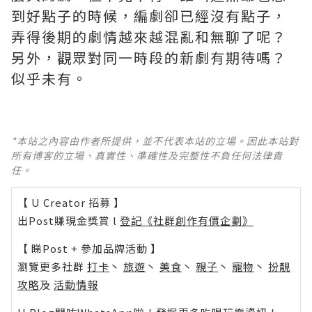
到好點子的時候，編劇卻已經沒有點子，
弄得後期的劇情越來越混亂和無聊了呢？ ​​​
另外，觀眾對同一時段的新劇有期待嗎？
似乎未有。
*本站之內容由作者所提供，並不代表本站的立場。因此本站對
所有博客的立場、真實性、準確性及完整性不負任何法律責
任。
【 U Creator 招募 】
出Post賺現金獎賞 l
登記《社群創作有價企劃》
【 睇Post + 參加品牌活動 】
瀏覽更多社群
打卡
丶
旅遊
丶
美食
丶
親子
丶
寵物
丶
扮靚
攻略
及
活動情報