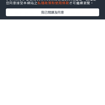
您同意接受本網站之
私隱政策和使用條款
才可繼續瀏覽。
當時她的丈夫正因為要處理生意上的事
我已閱讀及同意
務，身在外地！於是，千頌賢跟她在一間
酒店中私會！雖然她當時懷孕了，但男方
對她還是情不自禁！她也含笑答應！沒有
拒絕！於是，兩人行了魚水之事！結果，
動了胎氣！她腹痛不止！男方慌了！替她
通知了酒店職員就逃！
結果，她被送到醫院！早產！雖然孩子生
下來了，放在氧氣箱中，總算救下來了，
但她卻因為血崩不止而死！而她的舊情人
則在逃走期間遇上了交通意外！死了！
兩人的魂魄到了冥界，也向冥王表示不甘