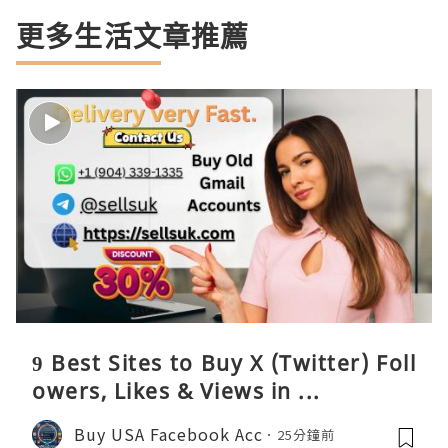
更多生活文章推薦
9 Best Sites to Buy X (Twitter) Foll
owers, Likes & Views in ...
Buy USA Facebook Acc
25分鐘前