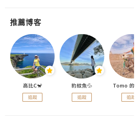
推薦博客
)
高比C🐒
豹紋魚💦
追蹤
追蹤
追蹤