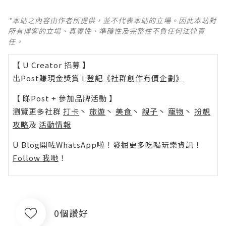
*本站之內容由作者所提供，並不代表本站的立場。因此本站對
所有博客的立場、真實性、準確性及完整性不負任何法律責
任。
【 U Creator 招募 】
出Post賺現金獎賞 l
登記《社群創作有價企劃》
【 睇Post + 參加品牌活動 】
瀏覽更多社群
打卡
丶
旅遊
丶
美食
丶
親子
丶
寵物
丶
扮靚
攻略
及
活動情報
U Blog開咗WhatsApp啦！發掘更多吃喝玩樂資訊！
Follow 我哋
！
0個讚好