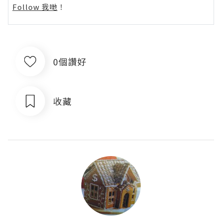
Follow 我哋
！
0個讚好
收藏