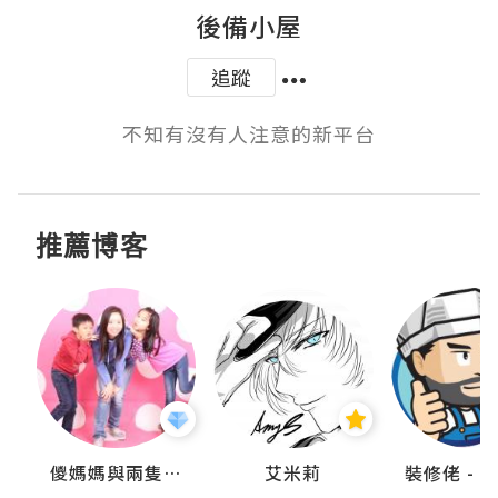
後備小屋
追蹤
不知有沒有人注意的新平台
推薦博客
點滴
儍媽媽與兩隻小魔怪之家
艾米莉