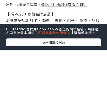
出Post賺現金獎賞 l
登記《社群創作有價企劃》
【 睇Post + 參加品牌活動 】
瀏覽更多社群
打卡
丶
旅遊
丶
美食
丶
親子
丶
寵物
丶
扮靚
攻略
及
活動情報
U Lifestyle 會使用Cookies來改善您的網站體驗，請確定
您同意接受本網站之
私隱政策和使用條款
才可繼續瀏覽。
U Blog開咗WhatsApp啦！發掘更多吃喝玩樂資訊！
Follow 我哋
！
我已閱讀及同意
0個讚好
收藏