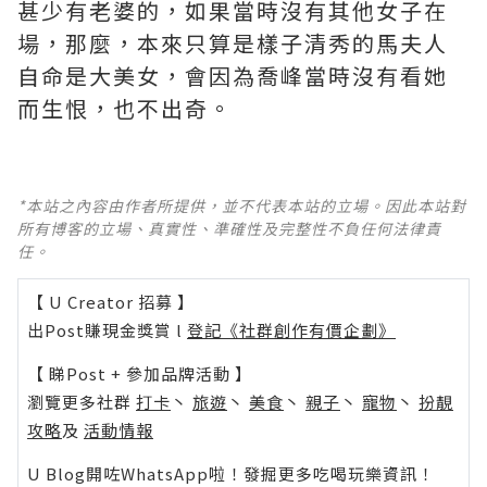
甚少有老婆的，如果當時沒有其他女子在
場，那麼，本來只算是樣子清秀的馬夫人
自命是大美女，會因為喬峰當時沒有看她
而生恨，也不出奇。 ​​​
*本站之內容由作者所提供，並不代表本站的立場。因此本站對
所有博客的立場、真實性、準確性及完整性不負任何法律責
任。
【 U Creator 招募 】
出Post賺現金獎賞 l
登記《社群創作有價企劃》
【 睇Post + 參加品牌活動 】
瀏覽更多社群
打卡
丶
旅遊
丶
美食
丶
親子
丶
寵物
丶
扮靚
攻略
及
活動情報
U Blog開咗WhatsApp啦！發掘更多吃喝玩樂資訊！