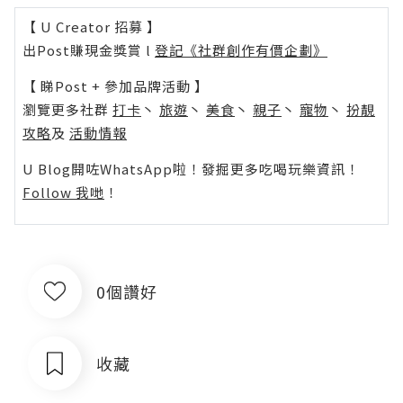
【 U Creator 招募 】
出Post賺現金獎賞 l
登記《社群創作有價企劃》
【 睇Post + 參加品牌活動 】
瀏覽更多社群
打卡
丶
旅遊
丶
美食
丶
親子
丶
寵物
丶
扮靚
攻略
及
活動情報
U Blog開咗WhatsApp啦！發掘更多吃喝玩樂資訊！
Follow 我哋
！
0個讚好
收藏