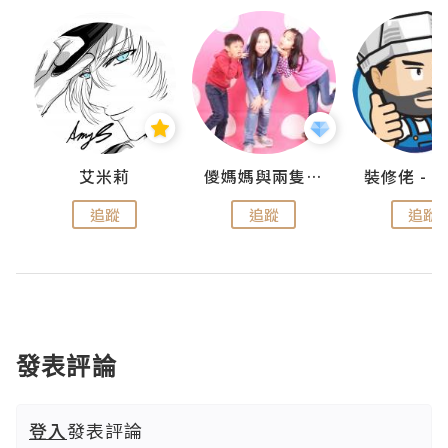
點滴
艾米莉
儍媽媽與兩隻小魔怪之家
追蹤
追蹤
追蹤
發表評論
登入
發表評論