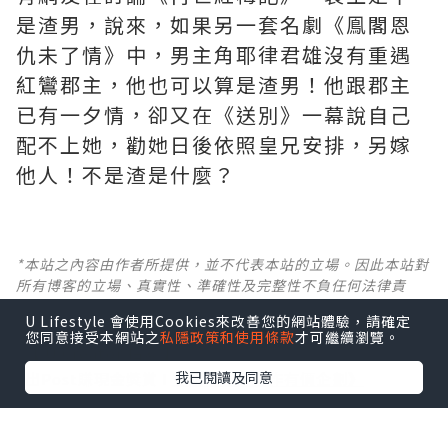
是渣男，說來，如果另一套名劇《鳯閣恩
仇未了情》中，男主角耶律君雄沒有重遇
紅鸞郡主，他也可以算是渣男！他跟郡主
已有一夕情，卻又在《送別》一幕說自己
配不上她，勸她日後依照皇兄安排，另嫁
他人！不是渣是什麼？ ​​​
*本站之內容由作者所提供，並不代表本站的立場。因此本站對
所有博客的立場、真實性、準確性及完整性不負任何法律責
任。
U Lifestyle 會使用Cookies來改善您的網站體驗，請確定
您同意接受本網站之
私隱政策和使用條款
才可繼續瀏覽。
【 U Creator 招募 】
我已閱讀及同意
出Post賺現金獎賞 l
登記《社群創作有價企劃》
【 睇Post + 參加品牌活動 】
瀏覽更多社群
打卡
丶
旅遊
丶
美食
丶
親子
丶
寵物
丶
扮靚