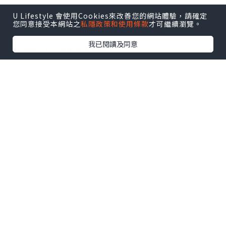
U Lifestyle 會使用Cookies來改善您的網站體驗，請確定
【 U Creator 招募 】
您同意接受本網站之
私隱政策和使用條款
才可繼續瀏覽。
出Post賺現金獎賞 l
登記《社群創作有價企劃》
我已閱讀及同意
【 睇Post + 參加品牌活動 】
瀏覽更多社群
打卡
丶
旅遊
丶
美食
丶
親子
丶
寵物
丶
扮靚
攻略
及
活動情報
U Blog開咗WhatsApp啦！發掘更多吃喝玩樂資訊！
Follow 我哋
！
0個讚好
收藏