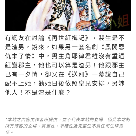
有網友在討論《再世紅梅記》，裴生是不
是渣男，說來，如果另一套名劇《鳯閣恩
仇未了情》中，男主角耶律君雄沒有重遇
紅鸞郡主，他也可以算是渣男！他跟郡主
已有一夕情，卻又在《送別》一幕說自己
配不上她，勸她日後依照皇兄安排，另嫁
他人！不是渣是什麼？ ​​​
*本站之內容由作者所提供，並不代表本站的立場。因此本站對
所有博客的立場、真實性、準確性及完整性不負任何法律責
任。