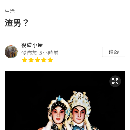
生活
渣男？
後備小屋
追蹤
發佈於 5小時前