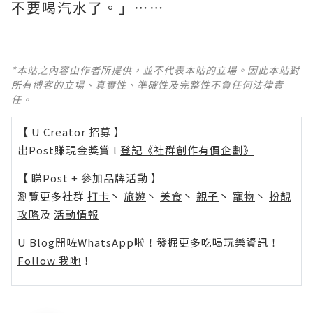
不要喝汽水了。」⋯⋯
*本站之內容由作者所提供，並不代表本站的立場。因此本站對
所有博客的立場、真實性、準確性及完整性不負任何法律責
任。
【 U Creator 招募 】
出Post賺現金獎賞 l
登記《社群創作有價企劃》
【 睇Post + 參加品牌活動 】
瀏覽更多社群
打卡
丶
旅遊
丶
美食
丶
親子
丶
寵物
丶
扮靚
攻略
及
活動情報
U Blog開咗WhatsApp啦！發掘更多吃喝玩樂資訊！
Follow 我哋
！