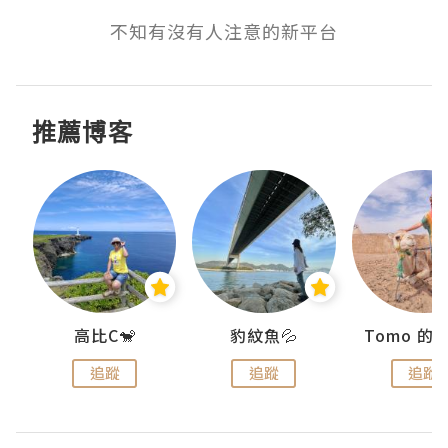
不知有沒有人注意的新平台
推薦博客
)
高比C🐒
豹紋魚💦
追蹤
追蹤
追蹤