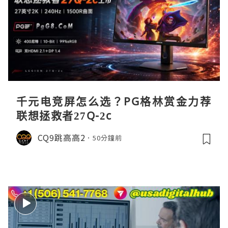
千元电竞屏怎么选？PG格林赏金力荐
联想拯救者27Q-2c
CQ9跳高高2
50分鐘前