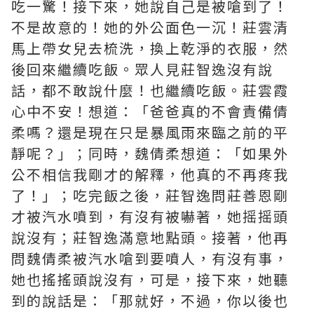
吃一驚！接下來，她說自己是被嗆到了！
不是故意的！她的外公面色一沉！莊雲清
馬上帶女兒去梳洗，換上乾淨的衣服，然
後回來繼續吃飯。眾人見莊智逸沒有說
話，都不敢說什麼！也繼續吃飯。莊雲霞
心中不安！想道：「爸爸真的不會責備倩
柔嗎？還是現在只是暴風雨來臨之前的平
靜呢？」；同時，魏倩柔想道：「如果外
公不相信我剛才的解釋，他真的不再疼我
了！」；吃完飯之後，莊智逸問莊善恩剛
才被汽水噴到，有沒有被嚇著，她摇摇頭
說沒有；莊智逸滿意地點頭。接著，他再
問魏倩柔被汽水嗆到要噴人，有沒有事，
她也搖搖頭說沒有，可是，接下來，她聽
到的說話是：「那就好，不過，你以後也