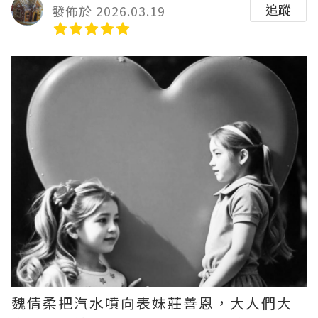
追蹤
發佈於 2026.03.19
魏倩柔把汽水噴向表妹莊善恩，大人們大