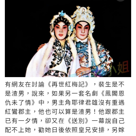
有網友在討論《再世紅梅記》，裴生是不
是渣男，說來，如果另一套名劇《鳯閣恩
仇未了情》中，男主角耶律君雄沒有重遇
紅鸞郡主，他也可以算是渣男！他跟郡主
已有一夕情，卻又在《送別》一幕說自己
配不上她，勸她日後依照皇兄安排，另嫁