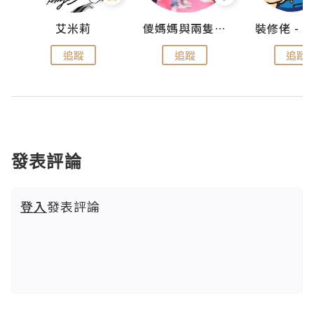
點滴
艾米莉
儍媽媽與兩隻小魔怪之家
追蹤
追蹤
追蹤
發表評論
登入
發表評論