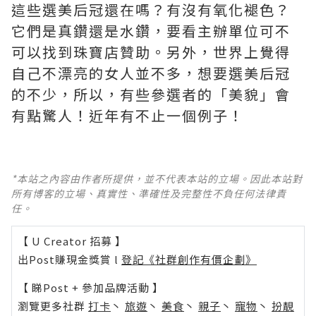
這些選美后冠還在嗎？有沒有氧化褪色？
它們是真鑽還是水鑽，要看主辦單位可不
可以找到珠寶店贊助。另外，世界上覺得
自己不漂亮的女人並不多，想要選美后冠
的不少，所以，有些參選者的「美貌」會
有點驚人！近年有不止一個例子！ ​​​
*本站之內容由作者所提供，並不代表本站的立場。因此本站對
所有博客的立場、真實性、準確性及完整性不負任何法律責
任。
【 U Creator 招募 】
出Post賺現金獎賞 l
登記《社群創作有價企劃》
【 睇Post + 參加品牌活動 】
瀏覽更多社群
打卡
丶
旅遊
丶
美食
丶
親子
丶
寵物
丶
扮靚