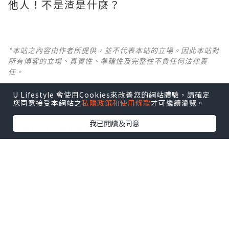
他人！不是渣是什麼？ ​​​
*本站之內容由作者所提供，並不代表本站的立場。因此本站對
所有博客的立場、真實性、準確性及完整性不負任何法律責
任。
U Lifestyle 會使用Cookies來改善您的網站體驗，請確定
【 U Creator 招募 】
您同意接受本網站之
私隱政策和使用條款
才可繼續瀏覽。
出Post賺現金獎賞 l
登記《社群創作有價企劃》
我已閱讀及同意
【 睇Post + 參加品牌活動 】
瀏覽更多社群
打卡
丶
旅遊
丶
美食
丶
親子
丶
寵物
丶
扮靚
攻略
及
活動情報
U Blog開咗WhatsApp啦！發掘更多吃喝玩樂資訊！
Follow 我哋
！