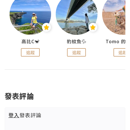
)
高比C🐒
豹紋魚💦
追蹤
追蹤
追蹤
發表評論
登入
發表評論