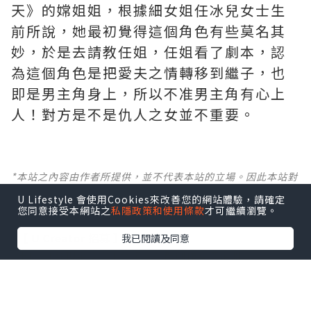
天》的嫦姐姐，根據細女姐任冰兒女士生
前所說，她最初覺得這個角色有些莫名其
妙，於是去請教任姐，任姐看了劇本，認
為這個角色是把愛夫之情轉移到繼子，也
即是男主角身上，所以不准男主角有心上
人！對方是不是仇人之女並不重要。
*本站之內容由作者所提供，並不代表本站的立場。因此本站對
所有博客的立場、真實性、準確性及完整性不負任何法律責
U Lifestyle 會使用Cookies來改善您的網站體驗，請確定
任。
您同意接受本網站之
私隱政策和使用條款
才可繼續瀏覽。
【 U Creator 招募 】
我已閱讀及同意
出Post賺現金獎賞 l
登記《社群創作有價企劃》
【 睇Post + 參加品牌活動 】
瀏覽更多社群
打卡
丶
旅遊
丶
美食
丶
親子
丶
寵物
丶
扮靚