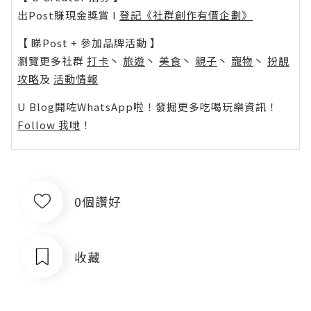
出Post賺現金獎賞 l
登記《社群創作有價企劃》
【 睇Post + 參加品牌活動 】
瀏覽更多社群
打卡
丶
旅遊
丶
美食
丶
親子
丶
寵物
丶
扮靚
攻略
及
活動情報
U Blog開咗WhatsApp啦！發掘更多吃喝玩樂資訊！
Follow 我哋
！
0個讚好
收藏