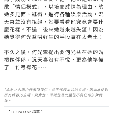
啟「情侶模式」，以培養感情為理由，約
她多見面、逛街，進行各種娛樂活動，況
天喜並沒有拒絕，她要看看他究竟會耍什
麼花樣。不過，後來她越來越失望！因為
她覺得何光益哄好生的手段實在太老土！
不久之後，何光雪提出要何光益在她的婚
禮做伴郎，況天喜沒有不悅，更為他準備
了一竹弓襟花⋯⋯
*本站之內容由作者所提供，並不代表本站的立場。因此本站對
所有博客的立場、真實性、準確性及完整性不負任何法律責
任。
【 U Creator 招募 】