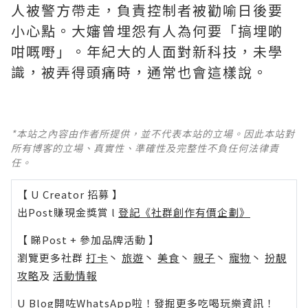
人被警方帶走，負責控制者被勸喻日後要
小心點。大嬸曾埋怨有人為何要「搞埋啲
咁嘅嘢」。年紀大的人面對新科技，未學
識，被弄得頭痛時，通常也會這樣說。 ​​​
*本站之內容由作者所提供，並不代表本站的立場。因此本站對
所有博客的立場、真實性、準確性及完整性不負任何法律責
任。
【 U Creator 招募 】
出Post賺現金獎賞 l
登記《社群創作有價企劃》
【 睇Post + 參加品牌活動 】
瀏覽更多社群
打卡
丶
旅遊
丶
美食
丶
親子
丶
寵物
丶
扮靚
攻略
及
活動情報
U Blog開咗WhatsApp啦！發掘更多吃喝玩樂資訊！