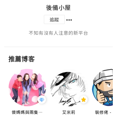
後備小屋
追蹤
不知有沒有人注意的新平台
推薦博客
點滴
儍媽媽與兩隻小魔怪之家
艾米莉