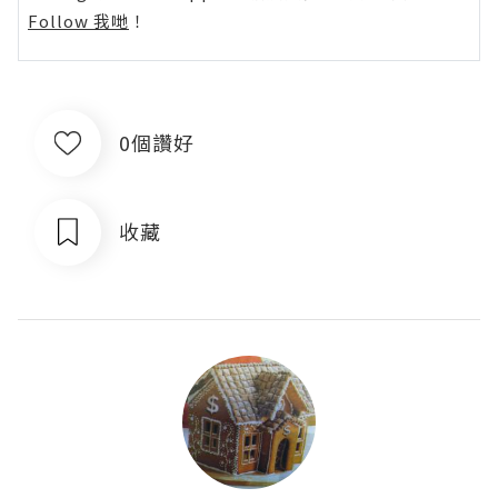
Follow 我哋
！
0個讚好
收藏