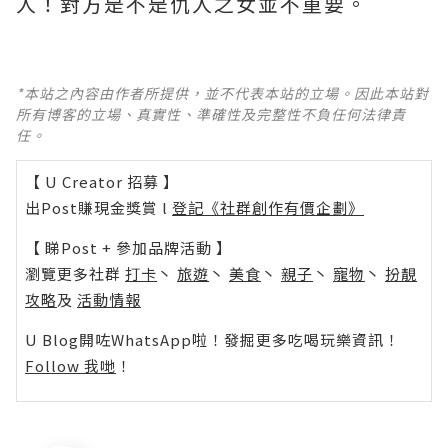
人！對方是不是仇人之女並不重要。
*本站之內容由作者所提供，並不代表本站的立場。因此本站對
所有博客的立場、真實性、準確性及完整性不負任何法律責
任。
【 U Creator 招募 】
出Post賺現金獎賞 l
登記《社群創作有價企劃》
【 睇Post + 參加品牌活動 】
瀏覽更多社群
打卡
丶
旅遊
丶
美食
丶
親子
丶
寵物
丶
扮靚
攻略
及
活動情報
U Blog開咗WhatsApp啦！發掘更多吃喝玩樂資訊！
Follow 我哋
！