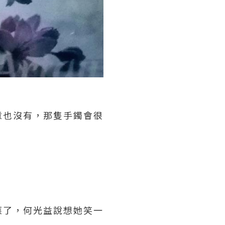
意也沒有，那隻手鐲會很
應了，何光益說想她笑一