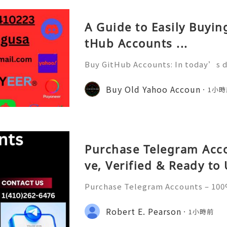
A Guide to Easily Buyi
tHub Accounts ...
Buy GitHub Accounts: In today’s d
velopment and online collaborati
n ever. GitHub has become one of 
Buy Old Yahoo Accoun
1小時
forms for developers, compa
Purchase Telegram Acco
ve, Verified & Ready to
Purchase Telegram Accounts – 100%
y to Use Introduction to Telegram 
m has emerged as one of the most
Robert E. Pearson
1小時前
rms, boasting millions of us