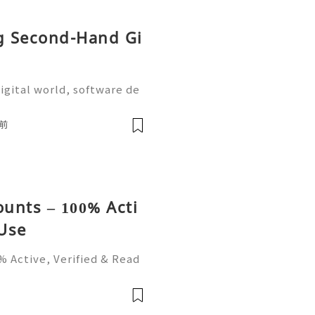
ng Second-Hand Gi
igital world, software de
on are more important tha
the most widely used plat
前
unts – 100% Acti
 Use
 Active, Verified & Read
and its Benefits Telegra
 popular messaging platfo