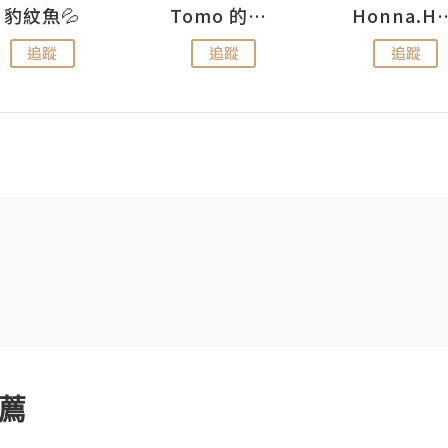
豹紋魚💦
Tomo 的快樂宇宙
Honna.
追蹤
追蹤
追蹤
薦