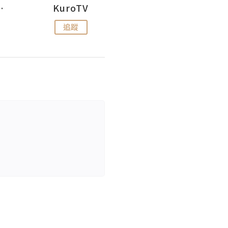
H 出走
KuroTV
Hikipedia 山上山下
追蹤
追蹤