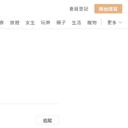
會員登記
開始撰寫
食
旅遊
女生
玩樂
親子
生活
寵物
行山
更多
打卡
追蹤