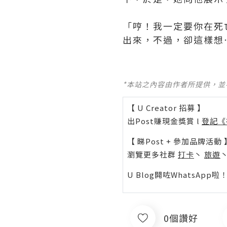
「哼！我一定要你在死
出來，不過，卻這樣想
*本站之內容由作者所提供，
【 U Creator 招募 】
出Post賺現金獎賞 l
登記《
【 睇Post + 參加品牌活動 
瀏覽更多社群
打卡
丶
旅遊
U Blog開咗WhatsAp
0個讚好