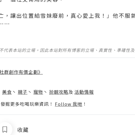
亡，讓出位置給雪妹廢前，真心愛上我！」他不服
⋯⋯
並不代表本站的立場。因此本站對所有博客的立場、真實性、準確性
社群創作有價企劃》
】
丶
美食
丶
親子
丶
寵物
丶
扮靚攻略
及
活動情報
p啦！發掘更多吃喝玩樂資訊！
Follow 我哋
！
收藏