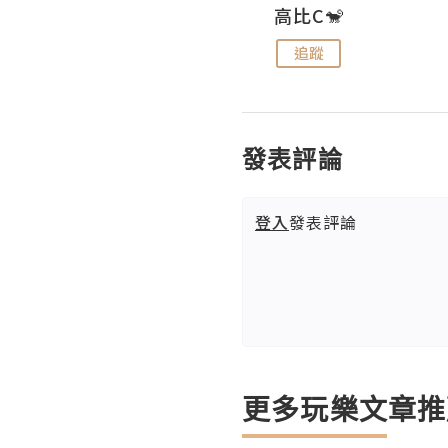
Nei Ho! 你好:)
高比C🐒
追蹤
追蹤
發表評論
登入
發表評論
更多玩樂文章推