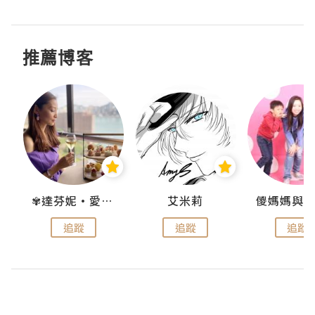
推薦博客
點滴
✾達芬妮•愛孩子•愛生活✾
艾米莉
追蹤
追蹤
追蹤