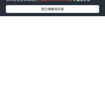
【 U Creator 招募 】
我已閱讀及同意
出Post賺現金獎賞 l
登記《社群創作有價企劃》
【 睇Post + 參加品牌活動 】
瀏覽更多社群
打卡
丶
旅遊
丶
美食
丶
親子
丶
寵物
丶
扮靚
攻略
及
活動情報
U Blog開咗WhatsApp啦！發掘更多吃喝玩樂資訊！
Follow 我哋
！
0個讚好
收藏