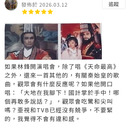
追蹤
發佈於 2026.03.12
如果林鋒開演唱會，除了唱《天命最高》
之外，還來一首其他的，有關秦始皇的歌
曲，觀眾會有什麼反應呢？如果他開口
唱：「大地在我腳下！國計掌於手中！哪
個再敢多說話？」，觀眾會吃驚和尖叫
嗎？亜視和TVB已經沒有兢爭，不要緊
的，我覺得不會有違和感。 ​​​