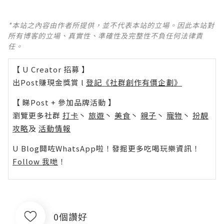
*本站之內容由作者所提供，並不代表本站的立場。因此本站對
所有博客的立場、真實性、準確性及完整性不負任何法律責
任。
【 U Creator 招募 】
出Post賺現金獎賞 l
登記《社群創作有價企劃》
【 睇Post + 參加品牌活動 】
瀏覽更多社群
打卡
丶
旅遊
丶
美食
丶
親子
丶
寵物
丶
扮靚
攻略
及
活動情報
U Blog開咗WhatsApp啦！發掘更多吃喝玩樂資訊！
Follow 我哋
！
0個讚好