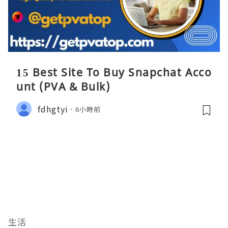
15 Best Site To Buy Snapchat Acco
unt (PVA & Bulk)
fdhgtyi
6小時前
生活