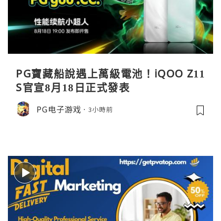
PG寶藏船說遇上萬級電池！iQOO Z11
S官宣8月18日正式發表
PG电子游戏
3小時前