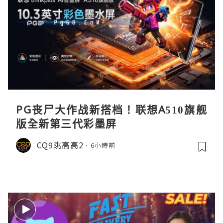
PG丧尸大作战新搭档！联想A510旗舰
版全新第三代彩墨屏
CQ9跳高高2
6小時前