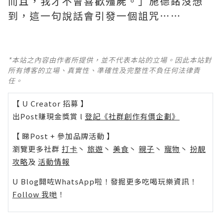
而且，我才不會喜歡殭屍。」施德銘沒想
到，這一句說話會引發一個詛咒⋯⋯
*本站之內容由作者所提供，並不代表本站的立場。因此本站對
所有博客的立場、真實性、準確性及完整性不負任何法律責
任。
【 U Creator 招募 】
出Post賺現金獎賞 l
登記《社群創作有價企劃》
【 睇Post + 參加品牌活動 】
瀏覽更多社群
打卡
丶
旅遊
丶
美食
丶
親子
丶
寵物
丶
扮靚
攻略
及
活動情報
U Blog開咗WhatsApp啦！發掘更多吃喝玩樂資訊！
Follow 我哋
！