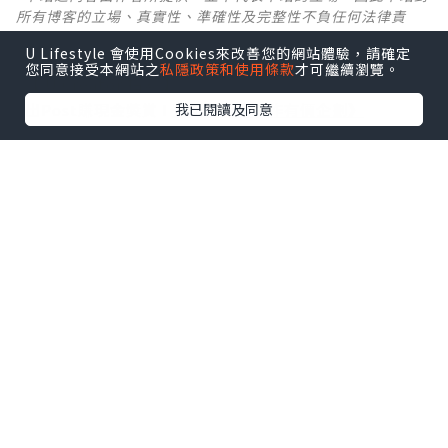
所有博客的立場、真實性、準確性及完整性不負任何法律責
任。
U Lifestyle 會使用Cookies來改善您的網站體驗，請確定
您同意接受本網站之
私隱政策和使用條款
才可繼續瀏覽。
【 U Creator 招募 】
我已閱讀及同意
出Post賺現金獎賞 l
登記《社群創作有價企劃》
【 睇Post + 參加品牌活動 】
瀏覽更多社群
打卡
丶
旅遊
丶
美食
丶
親子
丶
寵物
丶
扮靚
攻略
及
活動情報
U Blog開咗WhatsApp啦！發掘更多吃喝玩樂資訊！
Follow 我哋
！
0個讚好