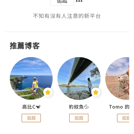
追蹤
不知有沒有人注意的新平台
推薦博客
)
高比C🐒
豹紋魚💦
追蹤
追蹤
追蹤