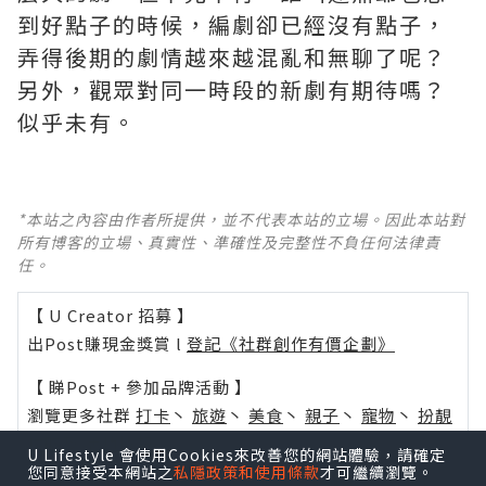
到好點子的時候，編劇卻已經沒有點子，
弄得後期的劇情越來越混亂和無聊了呢？ ​​​
另外，觀眾對同一時段的新劇有期待嗎？
似乎未有。
*本站之內容由作者所提供，並不代表本站的立場。因此本站對
所有博客的立場、真實性、準確性及完整性不負任何法律責
任。
【 U Creator 招募 】
出Post賺現金獎賞 l
登記《社群創作有價企劃》
【 睇Post + 參加品牌活動 】
瀏覽更多社群
打卡
丶
旅遊
丶
美食
丶
親子
丶
寵物
丶
扮靚
攻略
及
活動情報
U Lifestyle 會使用Cookies來改善您的網站體驗，請確定
您同意接受本網站之
私隱政策和使用條款
才可繼續瀏覽。