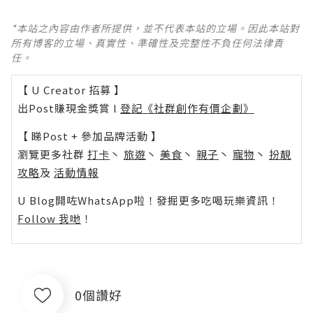
*本站之內容由作者所提供，並不代表本站的立場。因此本站對
所有博客的立場、真實性、準確性及完整性不負任何法律責
任。
【 U Creator 招募 】
出Post賺現金獎賞 l
登記《社群創作有價企劃》
【 睇Post + 參加品牌活動 】
瀏覽更多社群
打卡
丶
旅遊
丶
美食
丶
親子
丶
寵物
丶
扮靚
攻略
及
活動情報
U Blog開咗WhatsApp啦！發掘更多吃喝玩樂資訊！
Follow 我哋
！
0個讚好