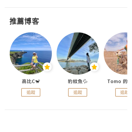
推薦博客
)
高比C🐒
豹紋魚💦
追蹤
追蹤
追蹤