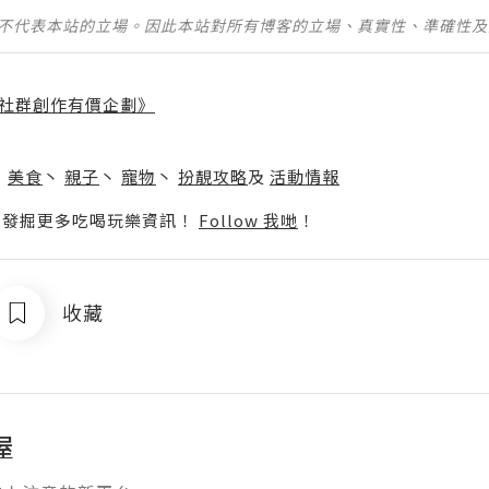
並不代表本站的立場。因此本站對所有博客的立場、真實性、準確性
社群創作有價企劃》
】
丶
美食
丶
親子
丶
寵物
丶
扮靚攻略
及
活動情報
p啦！發掘更多吃喝玩樂資訊！
Follow 我哋
！
收藏
屋