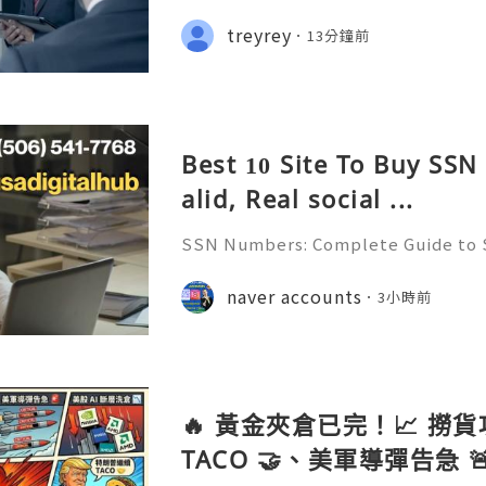
y, Security, Privacy & Best Practic
t & Reliable 24/7 Customer Suppo
treyrey
13分鐘前
:+1 (506) 541-7768 💫💎💲💫🌐✨💎T
Best 10 Site To Buy SS
alid, Real social ...
SSN Numbers: Complete Guide to 
Uses, Security & Identity Protecti
st & Reliable 24/7 Customer Supp
naver accounts
3小時前
p :+1 (506) 541-7768 💫💎💲💫🌐✨💎
🔥 黃金夾倉已完！📈 撈
TACO 🤝、美軍導彈告急 