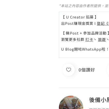
*本站之內容由作者所提供，
【 U Creator 招募 】
出Post賺現金獎賞 l
登記《
【 睇Post + 參加品牌活動 
瀏覽更多社群
打卡
丶
旅遊
U Blog開咗WhatsAp
0個讚好
後備小