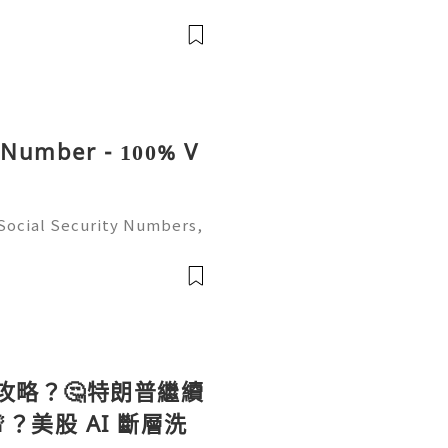
es (2026) 💫💎💲💫🌐✨💎Fas
rt 💫💎💲💫🌐✨💎WhatsApp
elegram: @us
N Number - 100% V
Social Security Numbers,
on (2026) 💫💎💲💫🌐✨💎Fa
ort 💫💎💲💫🌐✨💎WhatsAp
Telegram: @us
貨攻略？🤔特朗普繼續
？美股 AI 斷層洗