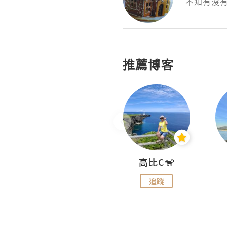
不知有沒
推薦博客
Nei Ho! 你好:)
高比C🐒
追蹤
追蹤