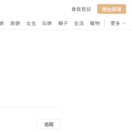
會員登記
開始撰寫
食
旅遊
女生
玩樂
親子
生活
寵物
行山
更多
打卡
追蹤