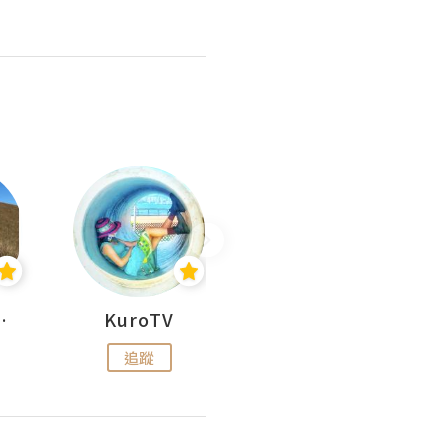
H 出走
KuroTV
Hikipedia 山上山下
追蹤
追蹤