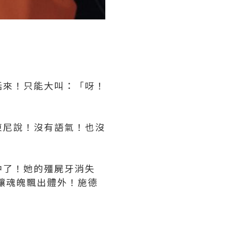
話來！只能大叫：「呀！
東尼說！沒有語氣！也沒
中了！她的殭屍牙消失
讓魂魄飄出體外！施德