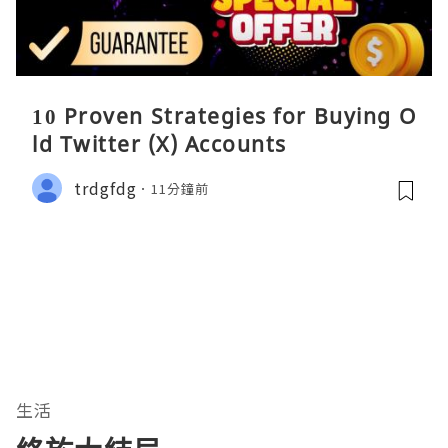
10 Proven Strategies for Buying O
ld Twitter (X) Accounts
trdgfdg
11分鐘前
生活