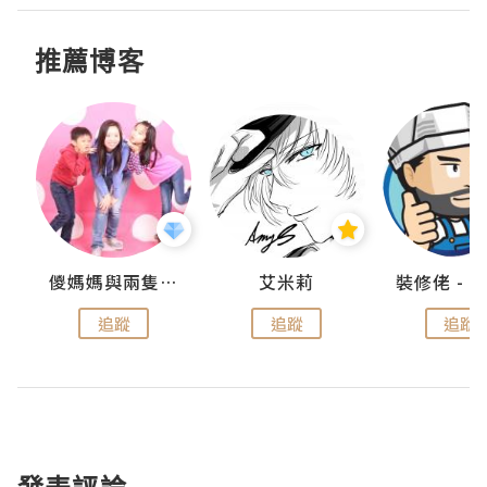
推薦博客
點滴
儍媽媽與兩隻小魔怪之家
艾米莉
追蹤
追蹤
追蹤