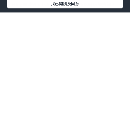
我已閱讀及同意
U Blog開咗WhatsApp啦！發掘更多吃喝玩樂資訊！
Follow 我哋
！
0個讚好
收藏