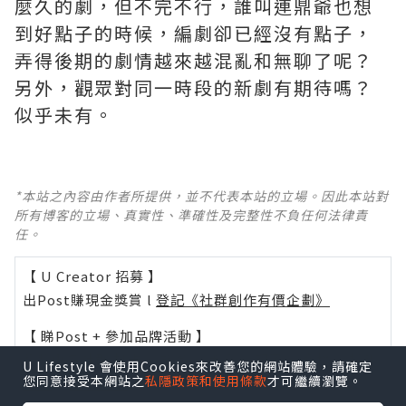
麼久的劇，但不完不行，誰叫連鼎爺也想
到好點子的時候，編劇卻已經沒有點子，
弄得後期的劇情越來越混亂和無聊了呢？ ​​​
另外，觀眾對同一時段的新劇有期待嗎？
似乎未有。
*本站之內容由作者所提供，並不代表本站的立場。因此本站對
所有博客的立場、真實性、準確性及完整性不負任何法律責
任。
【 U Creator 招募 】
出Post賺現金獎賞 l
登記《社群創作有價企劃》
【 睇Post + 參加品牌活動 】
瀏覽更多社群
打卡
丶
旅遊
丶
美食
丶
親子
丶
寵物
丶
扮靚
U Lifestyle 會使用Cookies來改善您的網站體驗，請確定
您同意接受本網站之
私隱政策和使用條款
才可繼續瀏覽。
攻略
及
活動情報