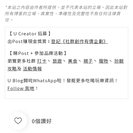
*本站之內容由作者所提供，並不代表本站的立場。因此本站對
所有博客的立場、真實性、準確性及完整性不負任何法律責
任。
【 U Creator 招募 】
出Post賺現金獎賞 l
登記《社群創作有價企劃》
【 睇Post + 參加品牌活動 】
瀏覽更多社群
打卡
丶
旅遊
丶
美食
丶
親子
丶
寵物
丶
扮靚
攻略
及
活動情報
U Blog開咗WhatsApp啦！發掘更多吃喝玩樂資訊！
Follow 我哋
！
0個讚好