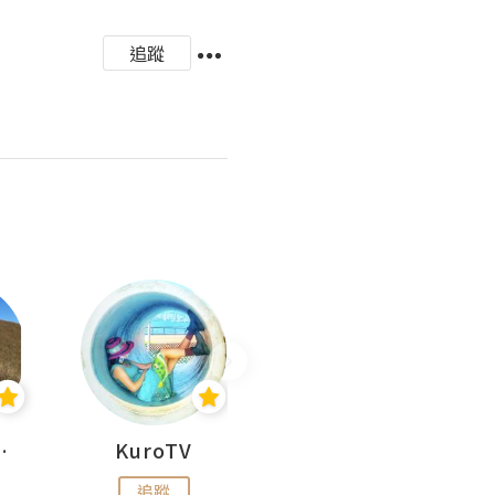
追蹤
H 出走
KuroTV
Hikipedia 山上山下
追蹤
追蹤