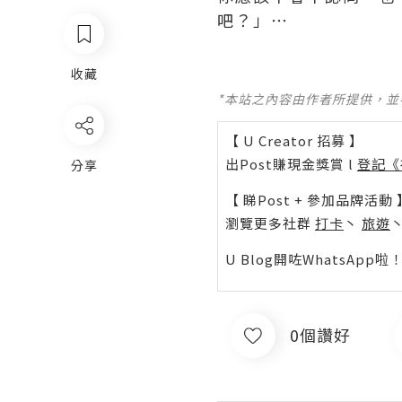
吧？」⋯
收藏
*本站之內容由作者所提供，
【 U Creator 招募 】
出Post賺現金獎賞 l
登記《
分享
【 睇Post + 參加品牌活動 
瀏覽更多社群
打卡
丶
旅遊
U Blog開咗WhatsAp
0個讚好