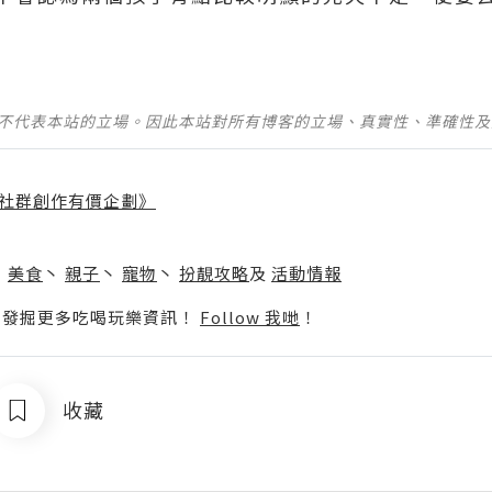
並不代表本站的立場。因此本站對所有博客的立場、真實性、準確性
社群創作有價企劃》
】
丶
美食
丶
親子
丶
寵物
丶
扮靚攻略
及
活動情報
p啦！發掘更多吃喝玩樂資訊！
Follow 我哋
！
收藏