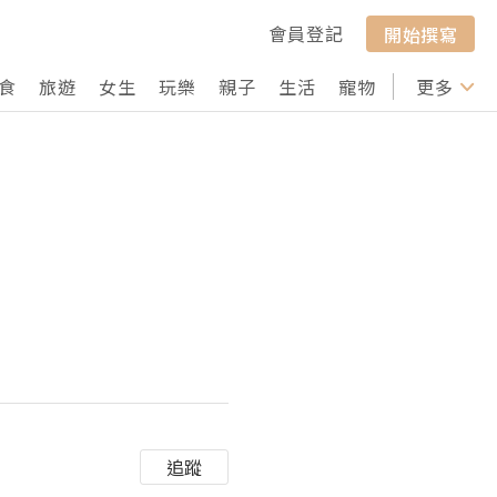
會員登記
開始撰寫
食
旅遊
女生
玩樂
親子
生活
寵物
行山
更多
打卡
追蹤