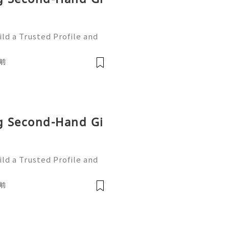
ld a Trusted Profile and
tHub is one of the worl
e development and collabo
前
ng Second-Hand Gi
ld a Trusted Profile and
tHub is one of the worl
e development and collabo
前