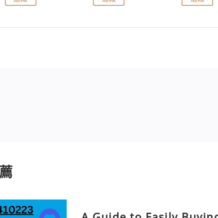
薦
A Guide to Easily Buyi