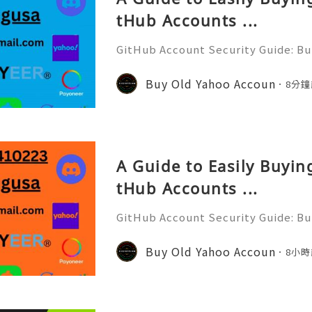
tHub Accounts ...
GitHub Account Security Guide: Bui
Protect Your Developer Identity Gi
d's leading platforms for softwar
Buy Old Yahoo Accoun
8分鐘
ration. Millions of develo
A Guide to Easily Buyi
tHub Accounts ...
GitHub Account Security Guide: Bui
Protect Your Developer Identity Gi
d's leading platforms for softwar
Buy Old Yahoo Accoun
8小時
ration. Millions of develo