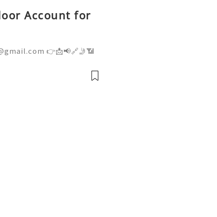
oor Account for
@gmail.com 👉📩📢🔗🤳📶
👉📩📢🔗🤳📶💼 ➤ Telegram:
ite: getpvapro.com Buy
ium Quality at Getpvapr