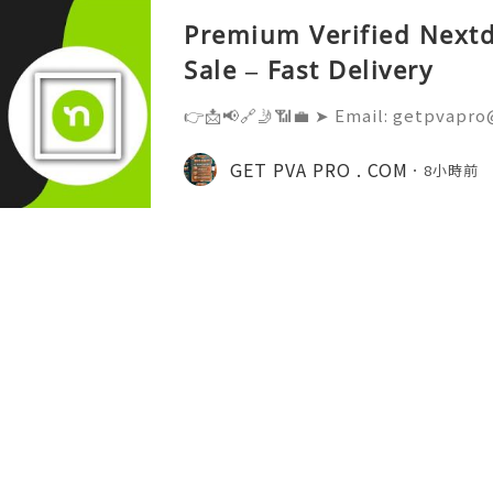
Premium Verified Nextd
Sale – Fast Delivery
👉📩📢🔗🤳📶💼 ➤ Email: getpvapro
💼 ➤ WhatsApp: +‪1 (201) 936-5345 
@Getpvapro 👉📩📢🔗🤳📶💼 ➤ Webs
GET PVA PRO . COM
8小時前
Verified Nextdoor Accounts – Prem