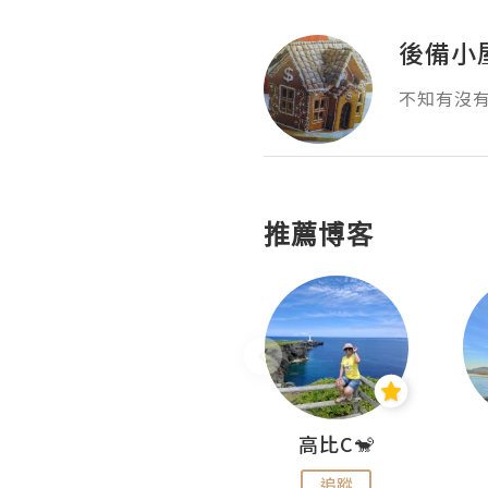
後備小
不知有沒
推薦博客
Nei Ho! 你好:)
高比C🐒
追蹤
追蹤