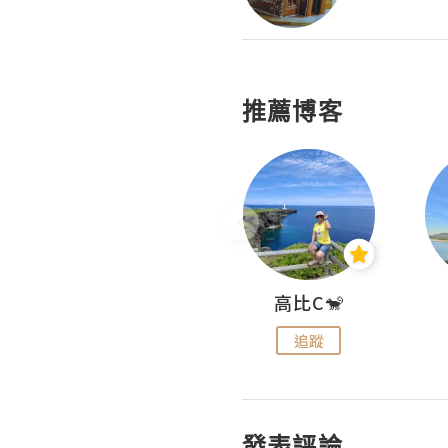
推薦博客
Nei Ho! 你好:)
高比C🐒
追蹤
追蹤
發表評論