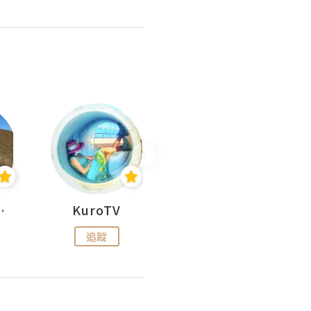
H 出走
KuroTV
Hikipedia 山上山下
追蹤
追蹤