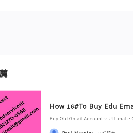
薦
How 16#To Buy Edu Emai
Buy Old Gmail Accounts: Ultimate G
g & Marketing Success ➤ Telegram
hatsApp: +1(352)270-0568 ➤ Email
Paul Maestas
19分鐘前