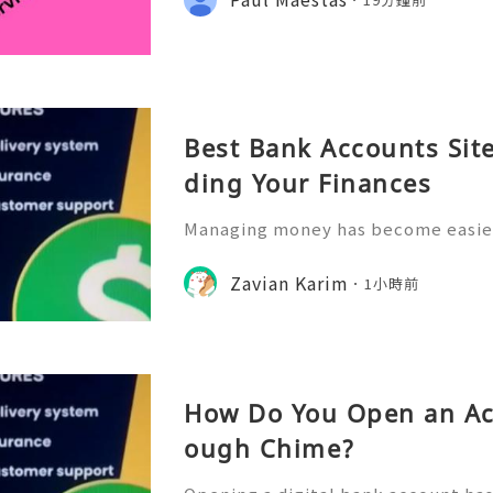
l.co Meta Description: Looking
Best Bank Accounts Site
ding Your Finances
Managing money has become easier
th of digital banking platforms and
ns. In 2026, people are increasingl
Zavian Karim
1小時前
account options that
How Do You Open an Ac
ough Chime?