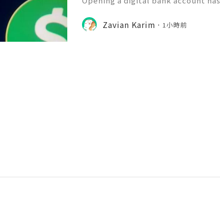
Opening a digital bank account ha
with modern financial technology. 
ar online banking platforms that a
Zavian Karim
1小時前
eir money through a simp