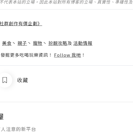
並不代表本站的立場。因此本站對所有博客的立場、真實性、準確性
社群創作有價企劃》
】
丶
美食
丶
親子
丶
寵物
丶
扮靚攻略
及
活動情報
p啦！發掘更多吃喝玩樂資訊！
Follow 我哋
！
收藏
屋
有人注意的新平台