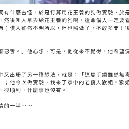
鐲有什麼古怪，於是打算用花王養的狗做實驗，於
，然後叫人拿去給花王養的狗喝，還命僕人一定要
看；僕人雖然不明所以，但也照做了，不敢多問！
麼惡毒。」他心想，可是，他從來不覺得，他希望
中又出珊了另一䅂想法，就是：「這隻手鐲雖然無
」；他今次做實驗，找來了家中的老傭人歡姐。歡
，很順利，什麼事也沒有。
情的一半⋯⋯