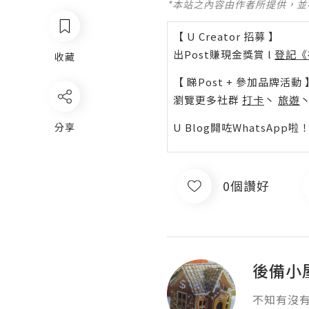
*本站之內容由作者所提供，
【 U Creator 招募 】
出Post賺現金獎賞 l
登記《
收藏
【 睇Post + 參加品牌活動 
瀏覽更多社群
打卡
丶
旅遊
U Blog開咗WhatsAp
分享
0個讚好
後備小
不知有沒