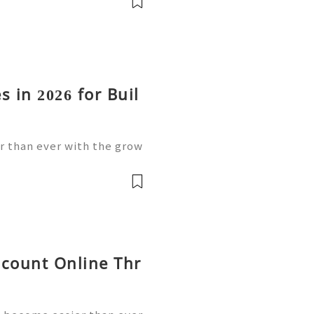
s in 2026 for Buil
 than ever with the grow
 modern financial solutio
y looking for reliable bank
count Online Thr