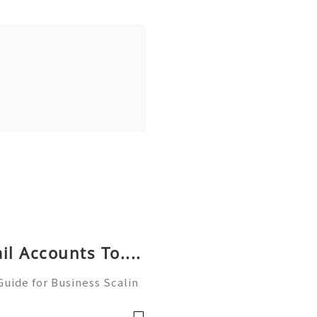
l Accounts To....
uide for Business Scalin
: @usagoodservicesit ➤ W
: usagoodservicesit@gmai