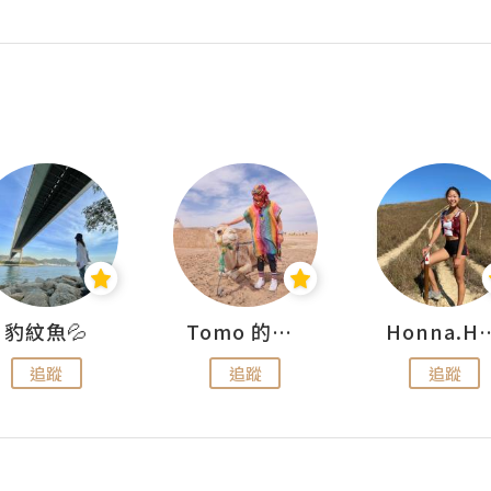
豹紋魚💦
Tomo 的快樂宇宙
Honna.
追蹤
追蹤
追蹤