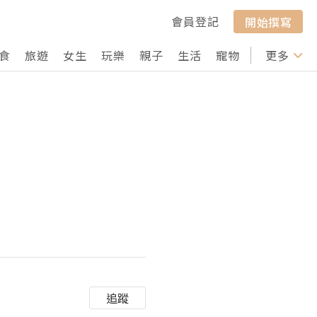
會員登記
開始撰寫
食
旅遊
女生
玩樂
親子
生活
寵物
行山
更多
打卡
追蹤