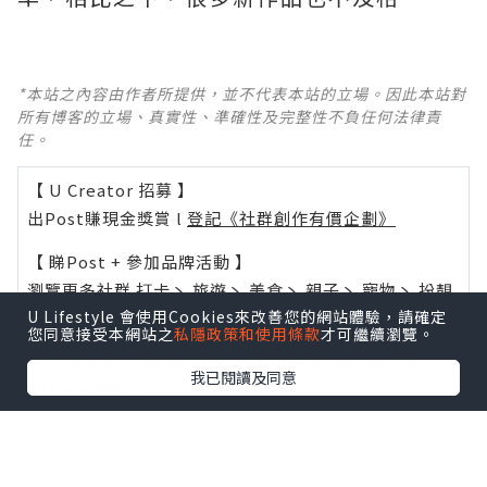
*本站之內容由作者所提供，並不代表本站的立場。因此本站對
所有博客的立場、真實性、準確性及完整性不負任何法律責
任。
【 U Creator 招募 】
出Post賺現金獎賞 l
登記《社群創作有價企劃》
【 睇Post + 參加品牌活動 】
瀏覽更多社群
打卡
丶
旅遊
丶
美食
丶
親子
丶
寵物
丶
扮靚
U Lifestyle 會使用Cookies來改善您的網站體驗，請確定
攻略
及
活動情報
您同意接受本網站之
私隱政策和使用條款
才可繼續瀏覽。
U Blog開咗WhatsApp啦！發掘更多吃喝玩樂資訊！
我已閱讀及同意
Follow 我哋
！