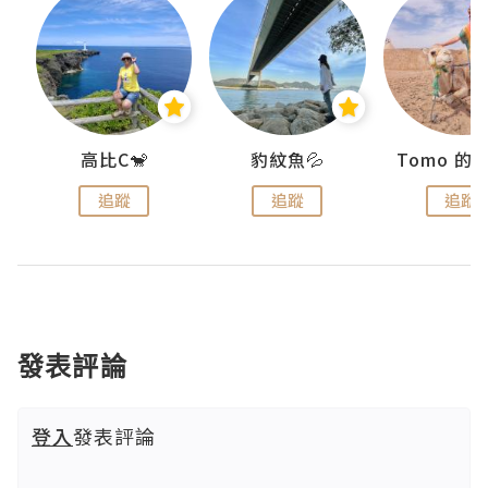
)
高比C🐒
豹紋魚💦
追蹤
追蹤
追蹤
發表評論
登入
發表評論