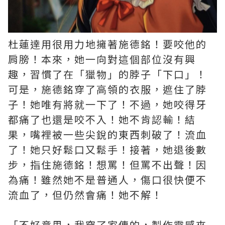
杜蓮達用很用力地擁著施德銘！要咬他的
肩膀！本來，她一向對這個部位沒有興
趣，習慣了在「獵物」的脖子「下口」！
可是，施德銘穿了高領的衣服，遮住了脖
子！她唯有將就一下了！不過，她咬得牙
都痛了也還是咬不入！她不肯認輸！結
果，嘴裡被一些尖銳的東西刺破了！流血
了！她只好鬆口又鬆手！接著，她退後數
步，指住施德銘！想罵！但罵不出聲！因
為痛！雖然她不是普通人，傷口很快便不
流血了，但仍然會痛！她不解！
「不好意思，我穿了家傳的，製作靈感來