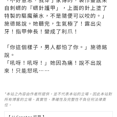
自刺蝟的『蝟針護甲」，上面的針上塗了
特製的驅魔藥水，不是隨便可以咬的。」
施德銘說。她聽完，生氣極了！露出尖
牙！指甲伸長！變成了利爪！
「你這個樣子，男人都怕了你。」施德銘
說。
「吼呀！吼呀！」她因為痛！說不出說
來！只能怒吼⋯⋯
*本站之內容由作者所提供，並不代表本站的立場。因此本站對
所有博客的立場、真實性、準確性及完整性不負任何法律責
任。
【 U Creator 招募 】