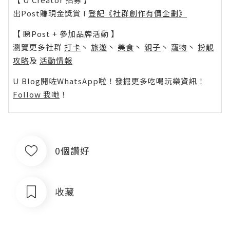
出Post賺現金獎賞 l
登記《社群創作有價企劃》
【 睇Post + 參加品牌活動 】
瀏覽更多社群
打卡
丶
旅遊
丶
美食
丶
親子
丶
寵物
丶
扮靚
攻略
及
活動情報
U Blog開咗WhatsApp啦！發掘更多吃喝玩樂資訊！
Follow 我哋
！
0個讚好
收藏