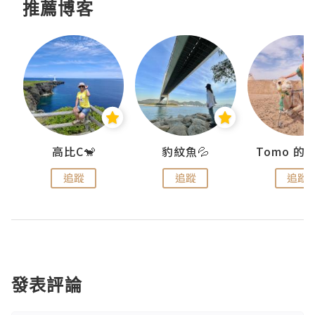
推薦博客
)
高比C🐒
豹紋魚💦
追蹤
追蹤
追蹤
發表評論