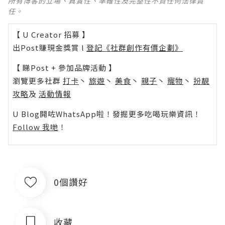
所有博客的立場、真實性、準確性及完整性不負任何法律責
任。
【 U Creator 招募 】
出Post賺現金獎賞 l
登記《社群創作有價企劃》
【 睇Post + 參加品牌活動 】
瀏覽更多社群
打卡
丶
旅遊
丶
美食
丶
親子
丶
寵物
丶
扮靚
攻略
及
活動情報
U Blog開咗WhatsApp啦！發掘更多吃喝玩樂資訊！
Follow 我哋
！
0個讚好
收藏