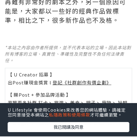
再難有非常好的劇本之外，另一個原因可
能是，大家都以一些好的經典作品做標
準，相比之下，很多新作品也不及格。 ​​​
*本站之內容由作者所提供，並不代表本站的立場。因此本站對
所有博客的立場、真實性、準確性及完整性不負任何法律責
任。
【 U Creator 招募 】
出Post賺現金獎賞 l
登記《社群創作有價企劃》
【 睇Post + 參加品牌活動 】
瀏覽更多社群
打卡
丶
旅遊
丶
美食
丶
親子
丶
寵物
丶
扮靚
U Lifestyle 會使用Cookies來改善您的網站體驗，請確定
攻略
及
活動情報
您同意接受本網站之
私隱政策和使用條款
才可繼續瀏覽。
U Blog開咗WhatsApp啦！發掘更多吃喝玩樂資訊！
我已閱讀及同意
Follow 我哋
！