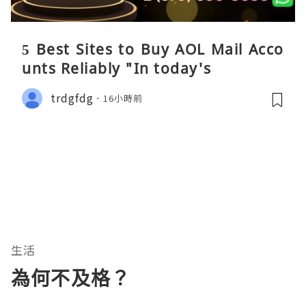
5 Best Sites to Buy AOL Mail Acco
unts Reliably "In today's
trdgfdg
16小時前
生活
為何不及格？