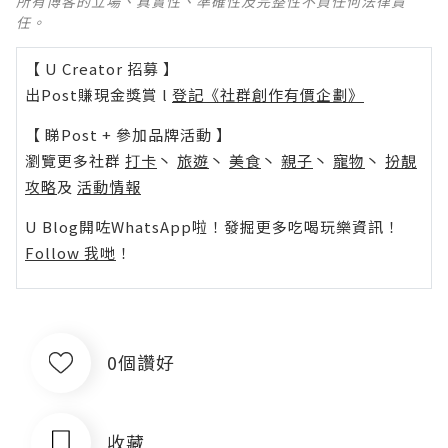
所有博客的立場、真實性、準確性及完整性不負任何法律責
任。
【 U Creator 招募 】
出Post賺現金獎賞 l
登記《社群創作有價企劃》
【 睇Post + 參加品牌活動 】
瀏覽更多社群
打卡
丶
旅遊
丶
美食
丶
親子
丶
寵物
丶
扮靚
攻略
及
活動情報
U Blog開咗WhatsApp啦！發掘更多吃喝玩樂資訊！
Follow 我哋
！
0個讚好
收藏