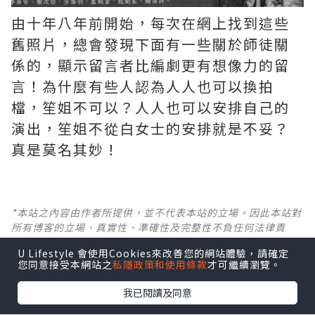
由十年八年前開始，每次在網上找到這些
舊照片，總會發現下面有一些關於師徒關
係的，顯示留言者比編劇更有想像力的留
言！為什麼有些人認為人人也可以換拍
檔，笙姐不可以？人人也可以安排自己的
演出，笙姐不從白女士的安排就是不妥？
真是莫名其妙！ ​​​
*本站之內容由作者所提供，並不代表本站的立場。因此本站對
所有博客的立場、真實性、準確性及完整性不負任何法律責
任。
U Lifestyle 會使用Cookies來改善您的網站體驗，請確定
您同意接受本網站之
私隱政策和使用條款
才可繼續瀏覽。
【 U Creator 招募 】
我已閱讀及同意
出Post賺現金獎賞 l
登記《社群創作有價企劃》