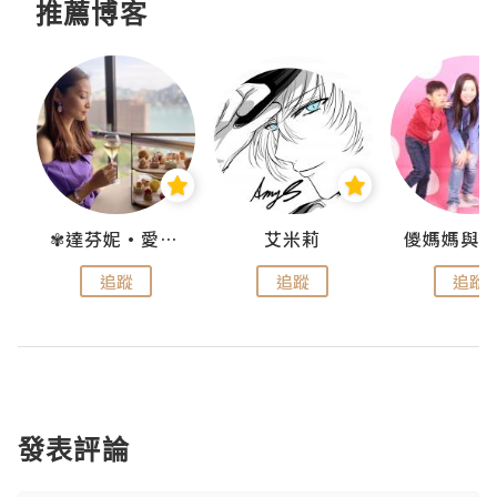
推薦博客
點滴
✾達芬妮•愛孩子•愛生活✾
艾米莉
追蹤
追蹤
追蹤
發表評論