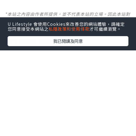
*本站之內容由作者所提供，並不代表本站的立場。因此本站對
所有博客的立場、真實性、準確性及完整性不負任何法律責
U Lifestyle 會使用Cookies來改善您的網站體驗，請確定
任。
您同意接受本網站之
私隱政策和使用條款
才可繼續瀏覽。
【 U Creator 招募 】
我已閱讀及同意
出Post賺現金獎賞 l
登記《社群創作有價企劃》
【 睇Post + 參加品牌活動 】
瀏覽更多社群
打卡
丶
旅遊
丶
美食
丶
親子
丶
寵物
丶
扮靚
攻略
及
活動情報
U Blog開咗WhatsApp啦！發掘更多吃喝玩樂資訊！
Follow 我哋
！
0個讚好