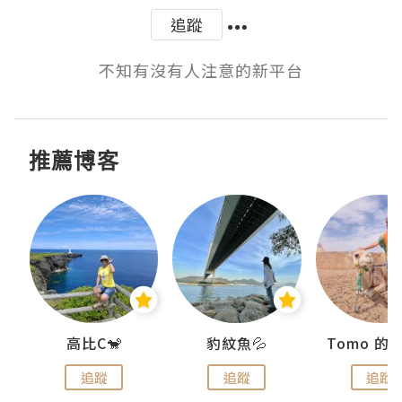
追蹤
不知有沒有人注意的新平台
推薦博客
)
高比C🐒
豹紋魚💦
追蹤
追蹤
追蹤