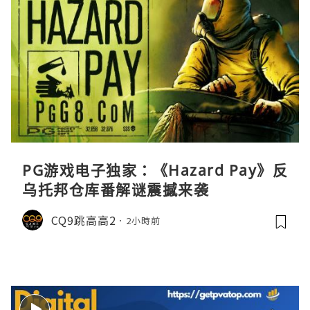
PG游戏电子独家：《Hazard Pay》反
乌托邦仓库番解谜震撼来袭
CQ9跳高高2
2小時前