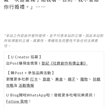
你行婚禮。」⋯⋯
*本站之內容由作者所提供，並不代表本站的立場。因此本站對
所有博客的立場、真實性、準確性及完整性不負任何法律責
任。
【 U Creator 招募 】
出Post賺現金獎賞 l
登記《社群創作有價企劃》
【 睇Post + 參加品牌活動 】
瀏覽更多社群
打卡
丶
旅遊
丶
美食
丶
親子
丶
寵物
丶
扮靚
攻略
及
活動情報
U Blog開咗WhatsApp啦！發掘更多吃喝玩樂資訊！
Follow 我哋
！