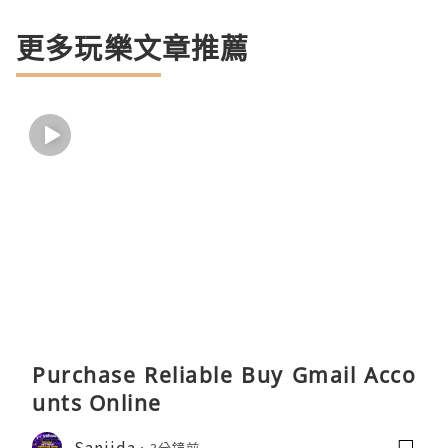
更多玩樂文章推薦
Purchase Reliable Buy Gmail Acco
unts Online
Sanjida
3分鐘前