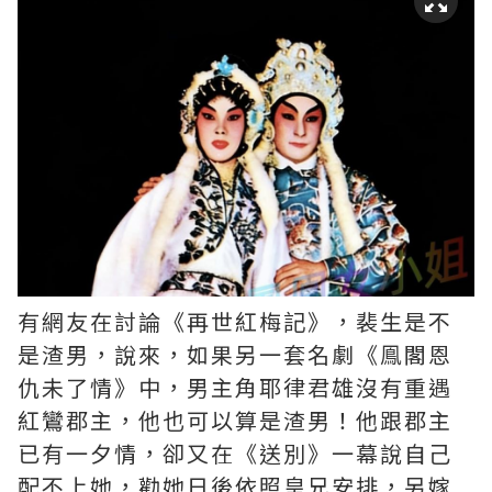
有網友在討論《再世紅梅記》，裴生是不
是渣男，說來，如果另一套名劇《鳯閣恩
仇未了情》中，男主角耶律君雄沒有重遇
紅鸞郡主，他也可以算是渣男！他跟郡主
已有一夕情，卻又在《送別》一幕說自己
配不上她，勸她日後依照皇兄安排，另嫁