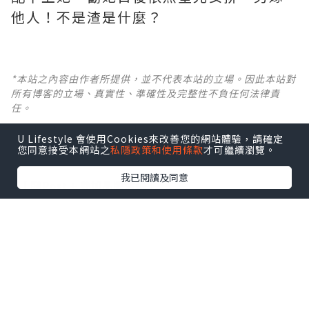
他人！不是渣是什麼？ ​​​
*本站之內容由作者所提供，並不代表本站的立場。因此本站對
所有博客的立場、真實性、準確性及完整性不負任何法律責
任。
U Lifestyle 會使用Cookies來改善您的網站體驗，請確定
【 U Creator 招募 】
您同意接受本網站之
私隱政策和使用條款
才可繼續瀏覽。
出Post賺現金獎賞 l
登記《社群創作有價企劃》
我已閱讀及同意
【 睇Post + 參加品牌活動 】
瀏覽更多社群
打卡
丶
旅遊
丶
美食
丶
親子
丶
寵物
丶
扮靚
攻略
及
活動情報
U Blog開咗WhatsApp啦！發掘更多吃喝玩樂資訊！
Follow 我哋
！