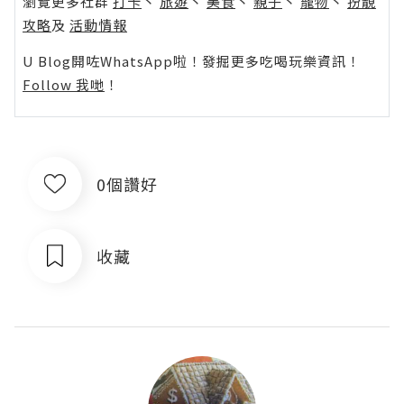
瀏覽更多社群
打卡
丶
旅遊
丶
美食
丶
親子
丶
寵物
丶
扮靚
攻略
及
活動情報
U Blog開咗WhatsApp啦！發掘更多吃喝玩樂資訊！
Follow 我哋
！
0個讚好
收藏