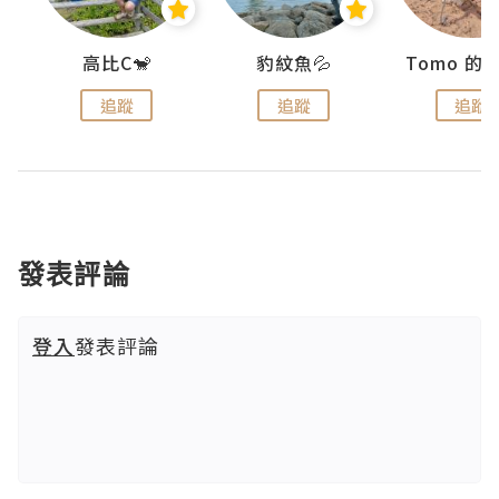
)
高比C🐒
豹紋魚💦
追蹤
追蹤
追蹤
發表評論
登入
發表評論