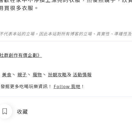
用買很多衣服。
並不代表本站的立場。因此本站對所有博客的立場、真實性、準確性
社群創作有價企劃》
】
丶
美食
丶
親子
丶
寵物
丶
扮靚攻略
及
活動情報
p啦！發掘更多吃喝玩樂資訊！
Follow 我哋
！
收藏