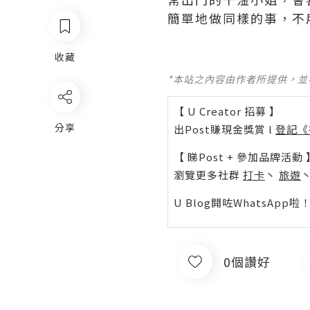
簡單地做同樣的事，不
收藏
*本站之內容由作者所提供，
【 U Creator 招募 】
分享
出Post賺現金獎賞 l
登記《
【 睇Post + 參加品牌活動 
瀏覽更多社群
打卡
丶
旅遊
U Blog開咗WhatsAp
0個讚好