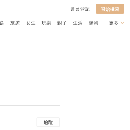
會員登記
開始撰寫
食
旅遊
女生
玩樂
親子
生活
寵物
行山
更多
打卡
追蹤