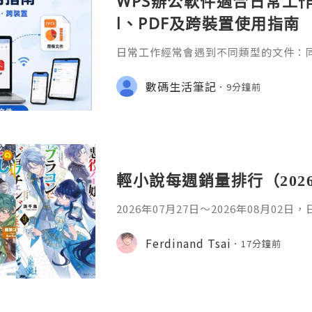
WPS辦公軟件適合日常工作嗎
l、PDF及跨裝置使用指南
日常工作經常會遇到不同類型的文件：同事
供 Excel 表格、開會前要修改 Powe
PDF。 如果每種文件都要使用不同程
數碼生活筆記
9分鐘前
少人會接觸 WPS Offic
輕小說每週銷量排行（202
2026年07月27日〜2026年08月02
名如下。1. 魔法少女的魔女審判作者：A
首・文字插畫：すがわらおむ,maruch
Ferdinand Tsai
17分鐘前
年08月銷售數：10,281部2. 落後的
插畫：Nardack出版社：微雜誌社發售日
76部3. 反派千金轉職成超級兄控9作者