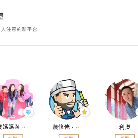
屋
有人注意的新平台
儍媽媽與兩隻小魔怪之家
裝修佬 - 香港一站式網上裝修平台
利奧