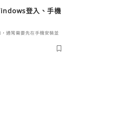
indows登入、手機
ignal，通常需要先在手機安裝並
掃描電腦畫面的二維碼，把桌面