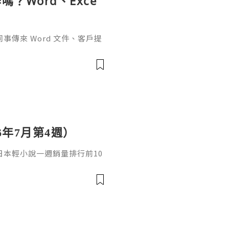
？Word、Exce
傳來 Word 文件、客戶提
rPoint，最後又要把資料整理成
式，處理起來比較零散。因此不
6年7月第4週）
日，日本輕小說一週銷量排行前10
cacia封面插畫：梅まろ卷
i出版社：角川發售日：2026
馴獸師慢生活16作者：棚架ユウ
：2026年08月銷售數：3,7