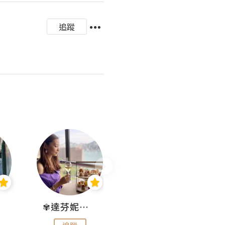
追蹤
✾達芬妮•愛孩子•愛生活✾
wendysugar享受生活gogogo