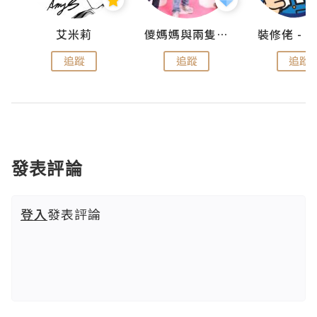
點滴
艾米莉
儍媽媽與兩隻小魔怪之家
追蹤
追蹤
追蹤
發表評論
登入
發表評論