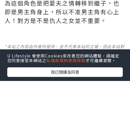
為這個角色是把愛夫之情轉移到繼子，也
即是男主角身上，所以不准男主角有心上
人！對方是不是仇人之女並不重要。
*本站之內容由作者所提供，並不代表本站的立場。因此本站對
所有博客的立場、真實性、準確性及完整性不負任何法律責
U Lifestyle 會使用Cookies來改善您的網站體驗，請確定
任。
您同意接受本網站之
私隱政策和使用條款
才可繼續瀏覽。
【 U Creator 招募 】
我已閱讀及同意
出Post賺現金獎賞 l
登記《社群創作有價企劃》
【 睇Post + 參加品牌活動 】
瀏覽更多社群
打卡
丶
旅遊
丶
美食
丶
親子
丶
寵物
丶
扮靚
攻略
及
活動情報
U Blog開咗WhatsApp啦！發掘更多吃喝玩樂資訊！
Follow 我哋
！