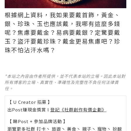
根據網上資料，我如果要戴首飾，黃金、
銀、珍珠、玉也應該戴，我哪有這麼多錢
呢？焦慮要戴金？易病要戴銀？定驚要戴
玉？盜汗要戴珍珠？戴金更易焦慮吧？珍
珠不怕沾汗水嗎？ ​​​
*本站之內容由作者所提供，並不代表本站的立場。因此本站對
所有博客的立場、真實性、準確性及完整性不負任何法律責
任。
【 U Creator 招募 】
出Post賺現金獎賞 l
登記《社群創作有價企劃》
【 睇Post + 參加品牌活動 】
瀏覽更多社群
打卡
丶
旅遊
丶
美食
丶
親子
丶
寵物
丶
扮靚