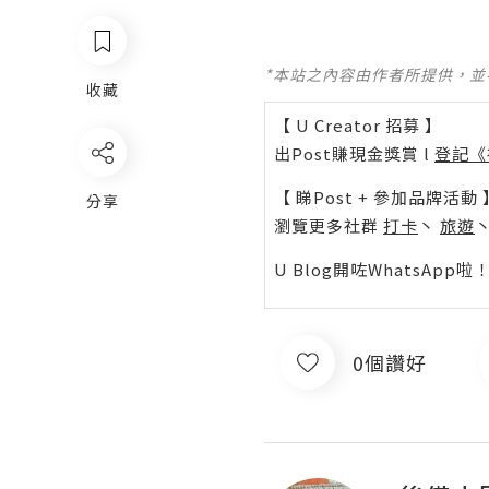
*本站之內容由作者所提供，
收藏
【 U Creator 招募 】
出Post賺現金獎賞 l
登記《
【 睇Post + 參加品牌活動 
分享
瀏覽更多社群
打卡
丶
旅遊
U Blog開咗WhatsAp
0個讚好