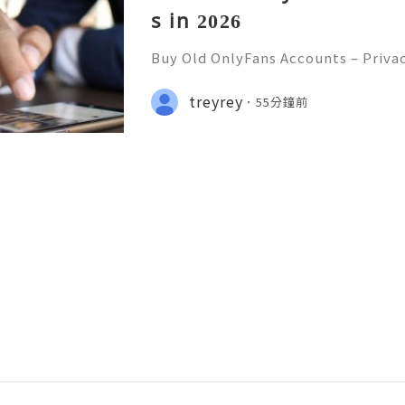
s in 2026
Buy Old OnlyFans Accounts – Priva
curity & Responsible Digital Mana
💲💫🌐✨💎Fast & Reliable 24/7 Cus
treyrey
55分鐘前
✨💎WhatsApp :+1 (506) 541-7768 💫