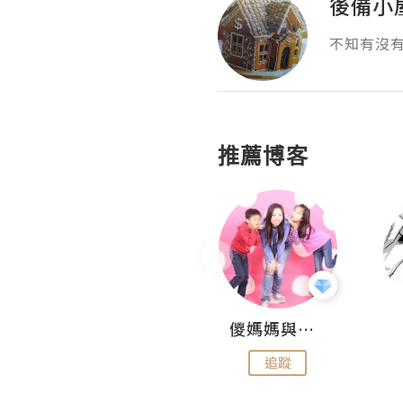
後備小
不知有沒
推薦博客
Hahakelly的生活點滴
儍媽媽與兩隻小魔怪之家
追蹤
追蹤