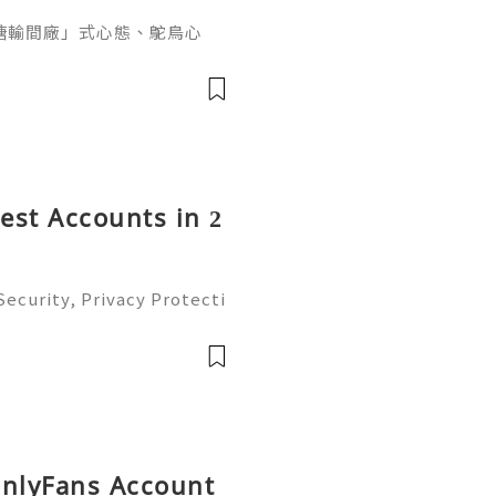
糖輸間廠」式心態、鴕鳥心
ef PaPa 投資思維，幫你
資管理框架。
rest Accounts in 2
ecurity, Privacy Protecti
ment Guide (2026) 💫💎💲
mer Support 💫💎💲💫🌐✨
💲💫🌐✨💎Tele
OnlyFans Account