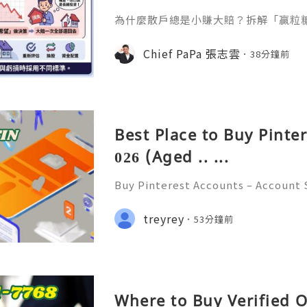
為什麼散戶總是小賺大賠？拆解「贏粒
態、套牢變長線等投資心理陷阱，結合 Chi
建立更客觀的買賣換股、換位思考與投
Chief PaPa 張志雲
38分鐘前
Best Place to Buy Pinte
026 (Aged .. ...
Buy Pinterest Accounts – Account S
on & Responsible Platform Manage
💫🌐✨💎Fast & Reliable 24/7 Custo
treyrey
53分鐘前
💎WhatsApp :+1 (506) 541-7768 💫
Where to Buy Verified 