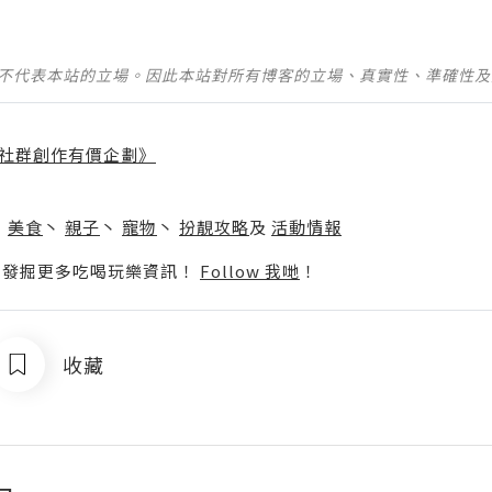
並不代表本站的立場。因此本站對所有博客的立場、真實性、準確性
社群創作有價企劃》
】
丶
美食
丶
親子
丶
寵物
丶
扮靚攻略
及
活動情報
p啦！發掘更多吃喝玩樂資訊！
Follow 我哋
！
收藏