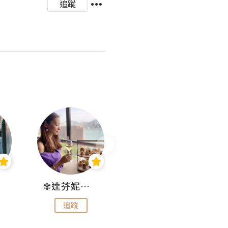
追蹤
✾達芬妮•愛孩子•愛生活✾
wendysugar享受生活gogogo
追蹤
追蹤