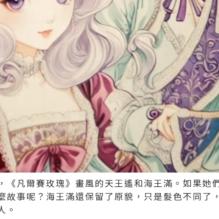
，《凡爾賽玫瑰》畫風的天王遙和海王滿。如果她
麼故事呢？海王滿還保留了原貌，只是髮色不同了
人。