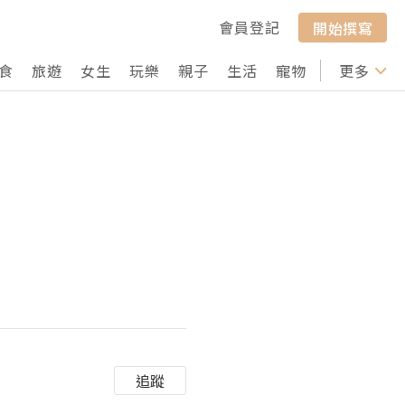
會員登記
開始撰寫
食
旅遊
女生
玩樂
親子
生活
寵物
行山
更多
打卡
追蹤