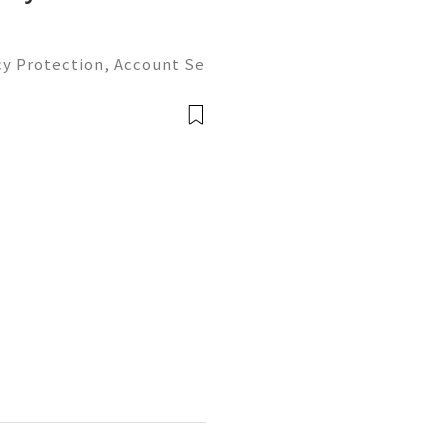
cy Protection, Account Se
gement Guide (2026) 💫💎
tomer Support 💫💎💲💫🌐
💎💲💫🌐✨💎Te