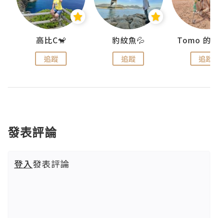
)
高比C🐒
豹紋魚💦
追蹤
追蹤
追蹤
發表評論
登入
發表評論