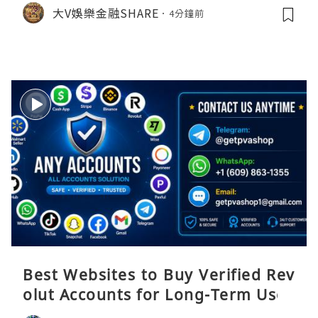
雄裝備），只限香港玩家面交，簽署正
大V娛樂金融SHARE
4分鐘前
式合約保障雙方權益！ 九月移民開之
前交收
Best Websites to Buy Verified Rev
olut Accounts for Long-Term Use