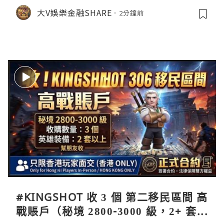
真相曝光！💥黃金撈貨攻略
大V娛樂金融SHARE
2分鐘前
#KINGSHOT 收 3 個 第二移民區間 高
戰賬戶（秘境 2800-3000 級，2+ 套英