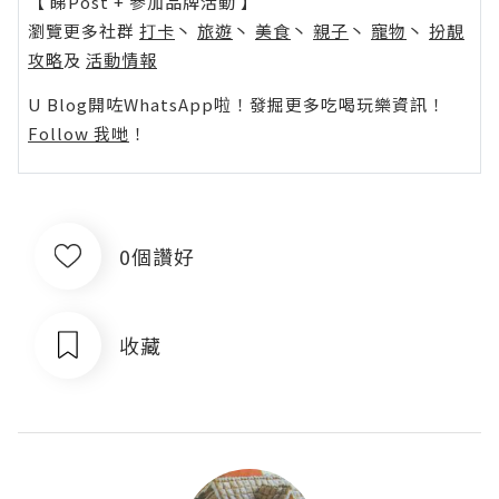
【 睇Post + 參加品牌活動 】
瀏覽更多社群
打卡
丶
旅遊
丶
美食
丶
親子
丶
寵物
丶
扮靚
攻略
及
活動情報
U Blog開咗WhatsApp啦！發掘更多吃喝玩樂資訊！
Follow 我哋
！
0個讚好
收藏