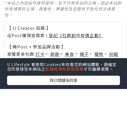
*本站之內容由作者所提供，並不代表本站的立場。因此本站對
所有博客的立場、真實性、準確性及完整性不負任何法律責
任。
【 U Creator 招募 】
出Post賺現金獎賞 l
登記《社群創作有價企劃》
【 睇Post + 參加品牌活動 】
瀏覽更多社群
打卡
丶
旅遊
丶
美食
丶
親子
丶
寵物
丶
扮靚
攻略
及
活動情報
U Lifestyle 會使用Cookies來改善您的網站體驗，請確定
您同意接受本網站之
私隱政策和使用條款
才可繼續瀏覽。
U Blog開咗WhatsApp啦！發掘更多吃喝玩樂資訊！
Follow 我哋
！
我已閱讀及同意
0個讚好