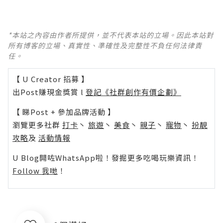
*本站之內容由作者所提供，並不代表本站的立場。因此本站對
所有博客的立場、真實性、準確性及完整性不負任何法律責
任。
【 U Creator 招募 】
出Post賺現金獎賞 l
登記《社群創作有價企劃》
【 睇Post + 參加品牌活動 】
瀏覽更多社群
打卡
丶
旅遊
丶
美食
丶
親子
丶
寵物
丶
扮靚
攻略
及
活動情報
U Blog開咗WhatsApp啦！發掘更多吃喝玩樂資訊！
Follow 我哋
！