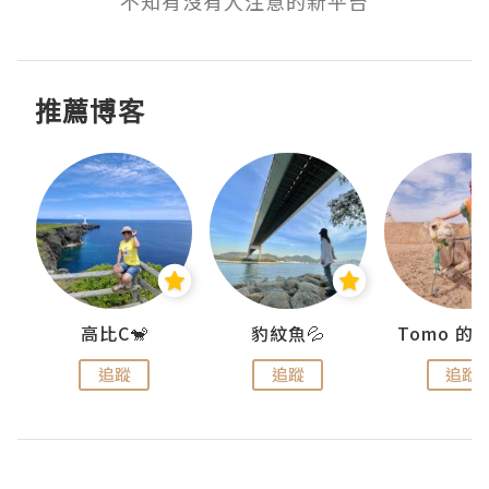
不知有沒有人注意的新平台
推薦博客
)
高比C🐒
豹紋魚💦
追蹤
追蹤
追蹤