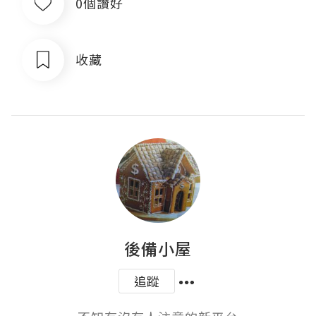
0個讚好
收藏
後備小屋
追蹤