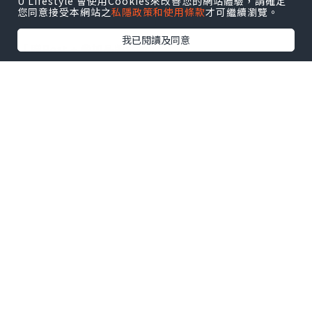
U Lifestyle 會使用Cookies來改善您的網站體驗，請確定
【 U Creator 招募 】
您同意接受本網站之
私隱政策和使用條款
才可繼續瀏覽。
出Post賺現金獎賞 l
登記《社群創作有價企劃》
我已閱讀及同意
【 睇Post + 參加品牌活動 】
瀏覽更多社群
打卡
丶
旅遊
丶
美食
丶
親子
丶
寵物
丶
扮靚
攻略
及
活動情報
U Blog開咗WhatsApp啦！發掘更多吃喝玩樂資訊！
Follow 我哋
！
0個讚好
收藏