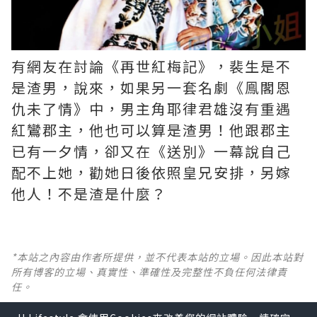
有網友在討論《再世紅梅記》，裴生是不
是渣男，說來，如果另一套名劇《鳯閣恩
仇未了情》中，男主角耶律君雄沒有重遇
紅鸞郡主，他也可以算是渣男！他跟郡主
已有一夕情，卻又在《送別》一幕說自己
配不上她，勸她日後依照皇兄安排，另嫁
他人！不是渣是什麼？ ​​​
*本站之內容由作者所提供，並不代表本站的立場。因此本站對
所有博客的立場、真實性、準確性及完整性不負任何法律責
任。