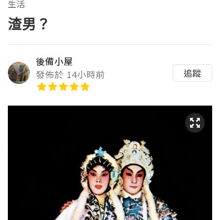
生活
渣男？
後備小屋
追蹤
發佈於 14小時前