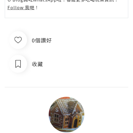
Follow 我哋
！
0個讚好
收藏