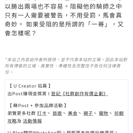
以勝出兩場也不容易。阻礙他的騎師之中
只有一人需要被警告，不用受罰，馬會真
奇妙。 ​​​如果受阻的是所謂的「一哥」，又
會怎樣呢？
*本站之內容由作者所提供，並不代表本站的立場。因此本站對
所有博客的立場、真實性、準確性及完整性不負任何法律責
任。
【 U Creator 招募 】
出Post賺現金獎賞 l
登記《社群創作有價企劃》
【 睇Post + 參加品牌活動 】
瀏覽更多社群
打卡
丶
旅遊
丶
美食
丶
親子
丶
寵物
丶
扮靚
攻略
及
活動情報
U Blog開咗WhatsApp啦！發掘更多吃喝玩樂資訊！