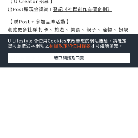
【 U Creator 招募 】
出Post賺現金獎賞 l
登記《社群創作有價企劃》
【 睇Post + 參加品牌活動 】
瀏覽更多社群
打卡
丶
旅遊
丶
美食
丶
親子
丶
寵物
丶
扮靚
攻略
及
活動情報
U Lifestyle 會使用Cookies來改善您的網站體驗，請確定
您同意接受本網站之
私隱政策和使用條款
才可繼續瀏覽。
U Blog開咗WhatsApp啦！發掘更多吃喝玩樂資訊！
Follow 我哋
！
我已閱讀及同意
0個讚好
收藏