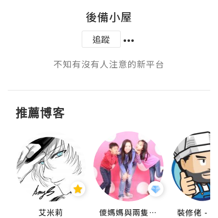
後備小屋
追蹤
不知有沒有人注意的新平台
推薦博客
點滴
艾米莉
儍媽媽與兩隻小魔怪之家