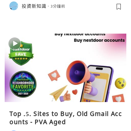
投資新知識
3分鐘前
Top .5. Sites to Buy, Old Gmail Acc
ounts - PVA Aged