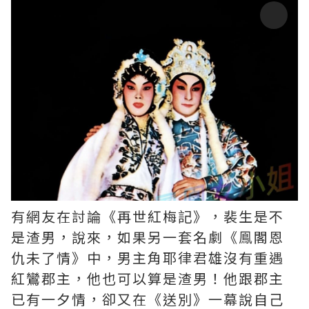
有網友在討論《再世紅梅記》，裴生是不
是渣男，說來，如果另一套名劇《鳯閣恩
仇未了情》中，男主角耶律君雄沒有重遇
紅鸞郡主，他也可以算是渣男！他跟郡主
已有一夕情，卻又在《送別》一幕說自己