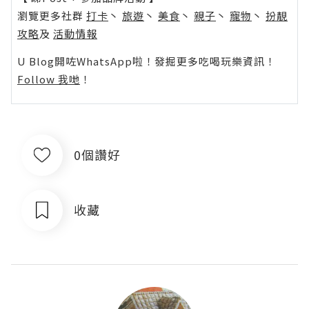
瀏覽更多社群
打卡
丶
旅遊
丶
美食
丶
親子
丶
寵物
丶
扮靚
攻略
及
活動情報
U Blog開咗WhatsApp啦！發掘更多吃喝玩樂資訊！
Follow 我哋
！
0個讚好
收藏