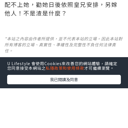
配不上她，勸她日後依照皇兄安排，另嫁
他人！不是渣是什麼？ ​​​
*本站之內容由作者所提供，並不代表本站的立場。因此本站對
所有博客的立場、真實性、準確性及完整性不負任何法律責
任。
U Lifestyle 會使用Cookies來改善您的網站體驗，請確定
【 U Creator 招募 】
您同意接受本網站之
私隱政策和使用條款
才可繼續瀏覽。
出Post賺現金獎賞 l
登記《社群創作有價企劃》
我已閱讀及同意
【 睇Post + 參加品牌活動 】
瀏覽更多社群
打卡
丶
旅遊
丶
美食
丶
親子
丶
寵物
丶
扮靚
攻略
及
活動情報
U Blog開咗WhatsApp啦！發掘更多吃喝玩樂資訊！
Follow 我哋
！