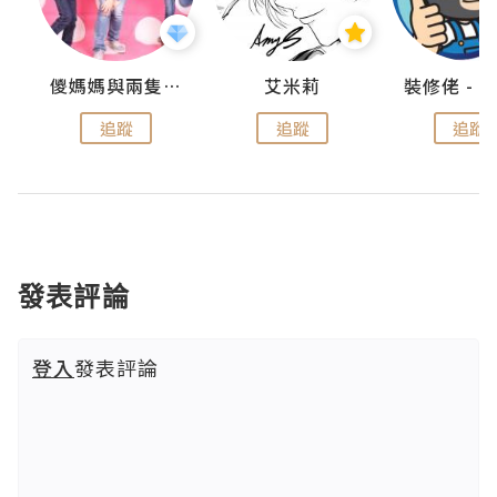
點滴
儍媽媽與兩隻小魔怪之家
艾米莉
追蹤
追蹤
追蹤
發表評論
登入
發表評論