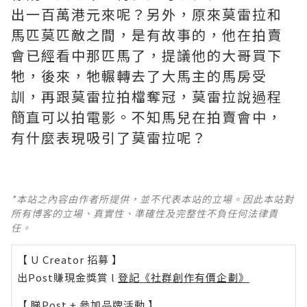
出一百萬港元來呢？另外，原來莫雷拉和
馬匹莫匹敵之間，是有故事的，他在拍賣
會已經看中那匹馬了，提議他的大哥買下
牠，後來，牠輾轉去了大馬主的馬房受
訓，再跟莫雷拉拍檔奪冠，莫雷拉說過程
簡直可以拍電影。不知馬兒在拍賣會中，
有什麼表現吸引了莫雷拉呢？
*本站之內容由作者所提供，並不代表本站的立場。因此本站對
所有博客的立場、真實性、準確性及完整性不負任何法律責
任。
【 U Creator 招募 】
出Post賺現金獎賞 l
登記《社群創作有價企劃》
【 睇Post + 參加品牌活動 】