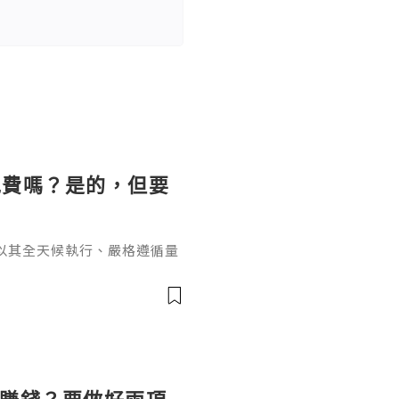
免費嗎？是的，但要
以其全天候執行、嚴格遵循量
效盈利的利器。然而，在決定
的問題橫亙在每位交易者面前
單的"是"或"否"所能概括，
藏的風險成本。EA獲取與使
為全球主流交易軟體，其本身