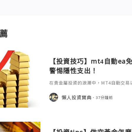
薦
【投資技巧】mt4自動ea
警惕隱性支出！
在貴金屬投資的浪潮中，MT4自動交易
化規則的特性，成為無數投資者追求高
啟用這把"智能鑰匙"之前，一個最基礎
懶人投資寶典
37分鐘前
——mt4自動ea免費嗎？答案並非一句簡
它關乎軟體獲取、運行環境以及背後隱
用：核心免費但需警惕隱性支出MT4作
及多數EA程式的下載均是免