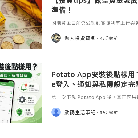
【投資tips】做空黃金怎
準備！
國際黃金目前仍受制於實際利率上行與
突導致的能源價格高企，進一步強化了
價，因此除非出現衝突明顯緩和或通脹
懶人投資寶典
45分鐘前
價在中軌下方運行的格局恐怕難以在短
最近很多投資者會轉向做空的原因，那
擇正規平臺做空找到一家正規優質的平
論是做多還是做空，我們都得通過各方
Potato App安裝後點樣用？
e登入、通知與私隱設定完
第一次下載 Potato App 後，真
裝」，而是安裝完成之後應該點樣登入
收不到通知，以及私隱和帳號安全設定
數碼生活筆記
59分鐘前