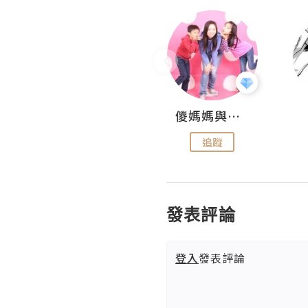
Hahakelly的生活點滴
儍媽媽與兩隻小魔怪之家
追蹤
追蹤
發表評論
登入
發表評論