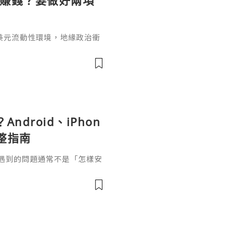
麼賺錢？要做好兩項
美元流動性環境，地緣政治衝
市場對更高更久利率路徑的定
數據顯著回落的現象，否則金
期內迅速改變，這也是為什麼
到底做空黃金怎麼賺錢呢？選
臺是交易黃金的前提，所以無
面因素
Android、iPhon
整指南
正容易遇到的問題通常不是「怎樣安
、哪些權限需要開啟、為甚麼
應該怎樣處理。