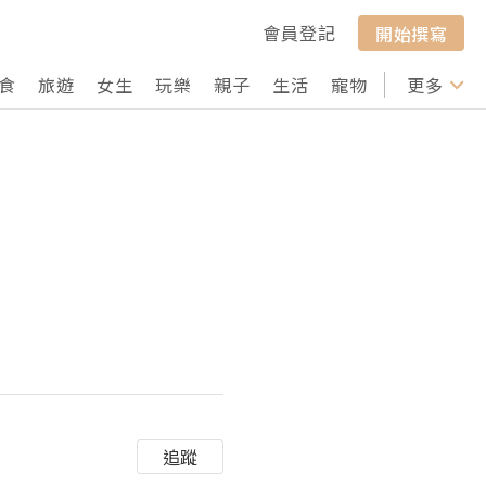
會員登記
開始撰寫
食
旅遊
女生
玩樂
親子
生活
寵物
行山
更多
打卡
追蹤