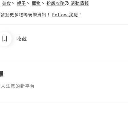
丶
美食
丶
親子
丶
寵物
丶
扮靚攻略
及
活動情報
p啦！發掘更多吃喝玩樂資訊！
Follow 我哋
！
收藏
屋
有人注意的新平台