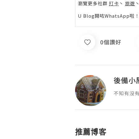
瀏覽更多社群
打卡
丶
旅遊
U Blog開咗WhatsAp
0個讚好
後備小
不知有沒
推薦博客