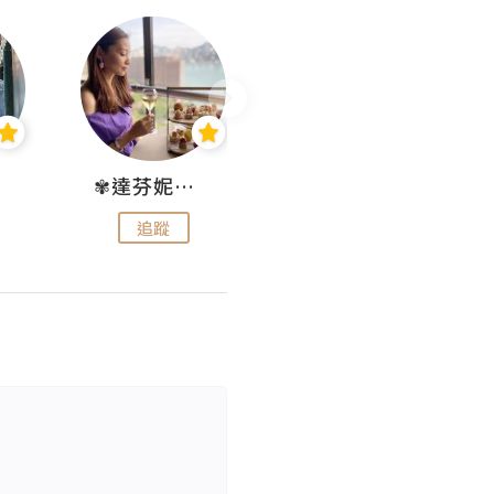
✾達芬妮•愛孩子•愛生活✾
wendysugar享受生活gogogo
追蹤
追蹤