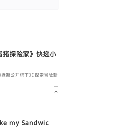
猪猪探险家》快递小
LUB近期公开旗下3D探索冒险新
）Steam试玩版，现已开放体
次意外接下前往神秘「归返之
森林核心，展开知识与探索交
子游戏独创「知识解锁」机制。
民口信，甚至搬运资材搭建桥
my Sandwic