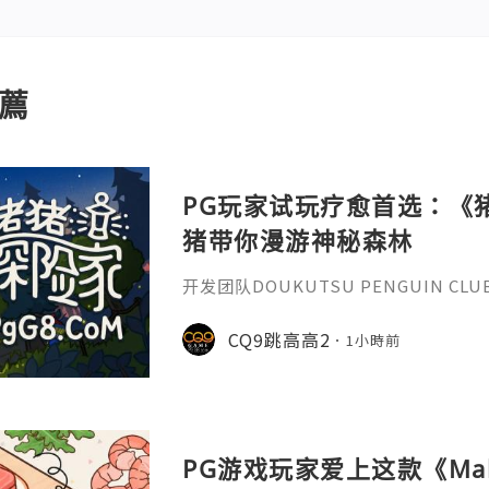
薦
PG玩家试玩疗愈首选：《
猪带你漫游神秘森林
开发团队DOUKUTSU PENGUIN C
作《猪猪探险家》（A Tiny Wander
验。PG电子玩家化身快递小猪，因一
CQ9跳高高2
1小時前
森」的托运任务，踏入这座终年封闭的
织的奇幻旅程。本作核心亮点为PG电
玩家需运用提灯照亮模糊标示、聆听居
梁开拓路
PG游戏玩家爱上这款《Make 