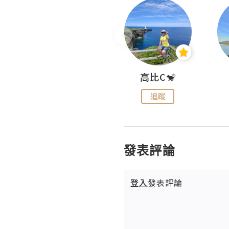
Nei Ho! 你好:)
高比C🐒
追蹤
追蹤
發表評論
登入
發表評論