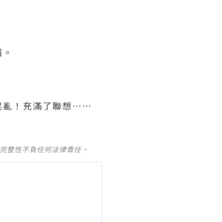
貓。
混亂！充滿了聯想⋯⋯
及完整性不負任何法律責任。