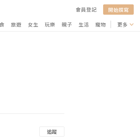
會員登記
開始撰寫
食
旅遊
女生
玩樂
親子
生活
寵物
行山
更多
打卡
追蹤