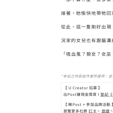
接著，她愉快地帶牠回
從此，這一隻剛好出現
況家的女兒也有跟貓溝
「吸血鬼？狼女？女巫
*本站之內容由作者所提供，
【 U Creator 招募 】
出Post賺現金獎賞 l
登記《
【 睇Post + 參加品牌活動 
瀏覽更多社群
打卡
丶
旅遊