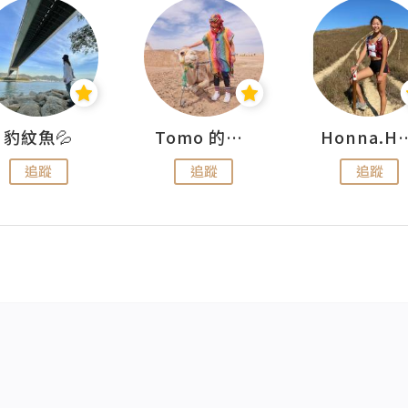
豹紋魚💦
Tomo 的快樂宇宙
Honna.
追蹤
追蹤
追蹤