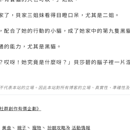
家了，貝家三姐妹看得目瞪口呆，尤其是二姐。
，配合了她的行動的小貓，成了她家中的第九隻黑
通的能力，尤其是黑貓。
？哎呀！她究竟是什麼呀？」貝莎碧的腦子裡一片
並不代表本站的立場。因此本站對所有博客的立場、真實性、準確性
社群創作有價企劃》
】
丶
美食
丶
親子
丶
寵物
丶
扮靚攻略
及
活動情報