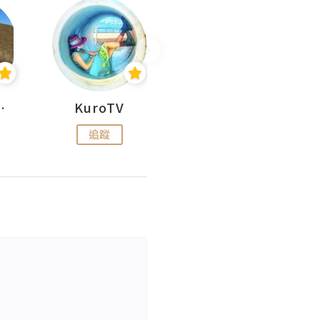
H 出走
KuroTV
Hikipedia 山上山下
追蹤
追蹤